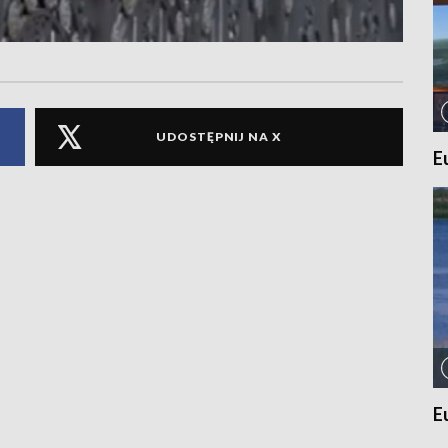
UDOSTĘPNIJ NA X
E
E