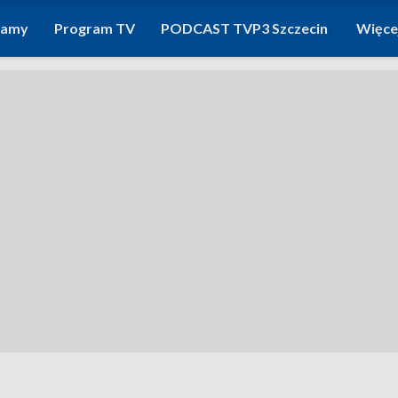
ramy
Program TV
PODCAST TVP3 Szczecin
Więce