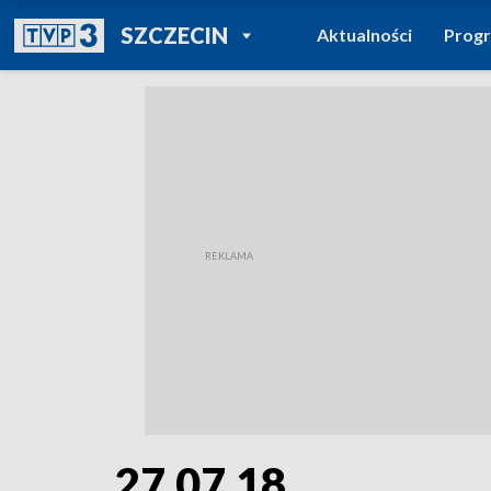
POWRÓT DO
SZCZECIN
Aktualności
Prog
TVP REGIONY
27.07.18