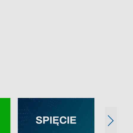
e-mail: kronika@tvp.pl.
e-mail: kronika@t