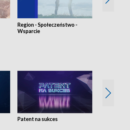
Region - Społeczeństwo -
Bez Barier
Wsparcie
Patent na sukces
Rolnictwo w 