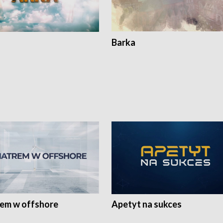
Barka
rem w offshore
Apetyt na sukces