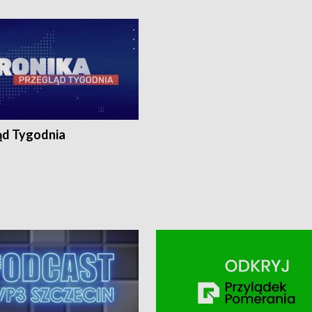
ronika@tvp.pl.
e-mail: kronika@tvp.pl.
ąd Tygodnia