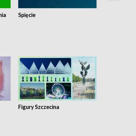
nia
Spięcie
Niedziałkow
Figury Szczecina