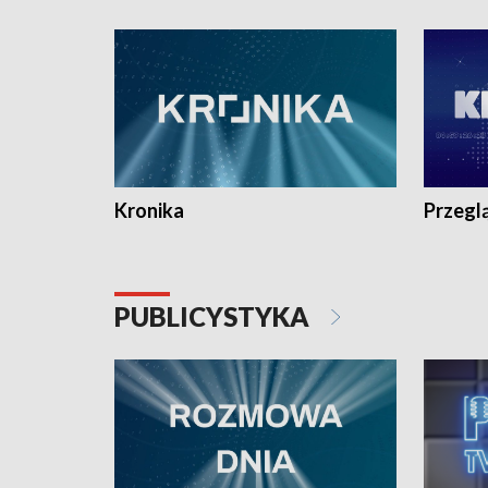
e-mail: kronika@tvp.pl.
e-mail: k
Kronika
Przegl
PUBLICYSTYKA