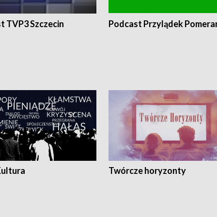
t TVP3 Szczecin
Podcast Przylądek Pomera
Kultura
Twórcze horyzonty