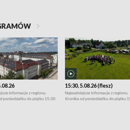
OGRAMÓW
5.08.26
15:30, 5.08.26 (flesz)
jsze informacje z regionu.
Najważniejsze informacje z regionu.
d poniedziałku do piątku 15:30
Kronika od poniedziałku do piątku 1
16:30 (+ rozmowa), 18:30, 21:30.
(flesz), 16:30 (+ rozmowa), 18:30, 21
y i święta 15:30 i 16:30
W weekendy i święta 15:30 i 16:30
8:30 i 21:30. Dziennikarze czekają
(flesz), 18:30 i 21:30. Dziennikarze c
a zgłoszenia: Szczecin - tel. 91-
na Państwa zgłoszenia: Szczecin - te
0, Koszalin - tel. 94-34-50-054,
4 8-10-400, Koszalin - tel. 94-34-50