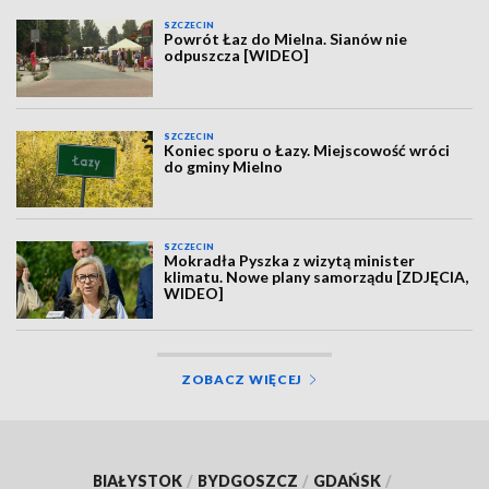
SZCZECIN
Powrót Łaz do Mielna. Sianów nie
odpuszcza [WIDEO]
SZCZECIN
Koniec sporu o Łazy. Miejscowość wróci
do gminy Mielno
SZCZECIN
Mokradła Pyszka z wizytą minister
klimatu. Nowe plany samorządu [ZDJĘCIA,
WIDEO]
ZOBACZ WIĘCEJ
BIAŁYSTOK
/
BYDGOSZCZ
/
GDAŃSK
/