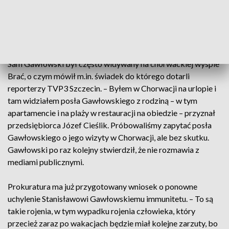
cena nieruchomości. Oprócz teściów pasierba
Gawłowskiego, zarzuty poświadczenia nieprawdy ma
usłyszeć też chorwacki notariusz, który prawdopodobnie
sfałszował akt notarialny.
Sam Gawłowski był często widywany na chorwackiej wyspie
Brać, o czym mówił m.in. świadek do którego dotarli
reporterzy TVP3 Szczecin. – Byłem w Chorwacji na urlopie i
tam widziałem posła Gawłowskiego z rodziną – w tym
apartamencie i na plaży w restauracji na obiedzie – przyznał
przedsiębiorca Józef Cieślik. Próbowaliśmy zapytać posła
Gawłowskiego o jego wizyty w Chorwacji, ale bez skutku.
Gawłowski po raz kolejny stwierdził, że nie rozmawia z
mediami publicznymi.
Prokuratura ma już przygotowany wniosek o ponowne
uchylenie Stanisławowi Gawłowskiemu immunitetu. – To są
takie rojenia, w tym wypadku rojenia człowieka, który
przecież zaraz po wakacjach będzie miał kolejne zarzuty, bo