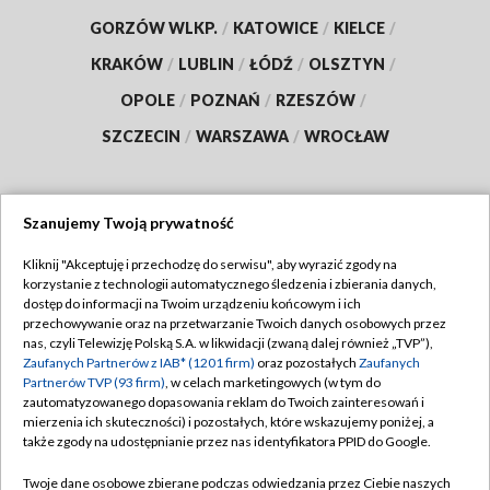
GORZÓW WLKP.
/
KATOWICE
/
KIELCE
/
KRAKÓW
/
LUBLIN
/
ŁÓDŹ
/
OLSZTYN
/
OPOLE
/
POZNAŃ
/
RZESZÓW
/
SZCZECIN
/
WARSZAWA
/
WROCŁAW
Szanujemy Twoją prywatność
Dołącz do nas:
Kliknij "Akceptuję i przechodzę do serwisu", aby wyrazić zgody na
korzystanie z technologii automatycznego śledzenia i zbierania danych,
TVP
dostęp do informacji na Twoim urządzeniu końcowym i ich
Abonament TVP
przechowywanie oraz na przetwarzanie Twoich danych osobowych przez
Regulamin TVP
nas, czyli Telewizję Polską S.A. w likwidacji (zwaną dalej również „TVP”),
Emisja w TVP
Polityka prywatności
Zaufanych Partnerów z IAB* (1201 firm)
oraz pozostałych
Zaufanych
Partnerów TVP (93 firm)
, w celach marketingowych (w tym do
Centrum informacji TVP
Moje zgody
zautomatyzowanego dopasowania reklam do Twoich zainteresowań i
mierzenia ich skuteczności) i pozostałych, które wskazujemy poniżej, a
Naziemna Telewizja Cyfrowa
Pomoc
także zgody na udostępnianie przez nas identyfikatora PPID do Google.
Sklep TVP
Biuro reklamy
Twoje dane osobowe zbierane podczas odwiedzania przez Ciebie naszych