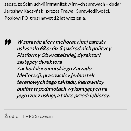
sądzę, że Sejm uchyli immunitet w innych sprawach – dodał
Jarosław Kaczyński, prezes Prawa i Sprawiedliwości.
Posłowi PO grozi nawet 12 lat więzienia.
W sprawie afery melioracyjnej zarzuty
usłyszało 68 osób. Są wśród nich politycy
Platformy Obywatelskiej, dyrektor i
zastępcy dyrektora
Zachodniopomorskiego Zarządu
Melioracji, pracownicy jednostek
terenowych tego zakładu, kierownicy
budów w podmiotach wykonujących na
jego rzecz usługi, a także przedsiębiorcy.
Źródło:
TVP3 Szczecin