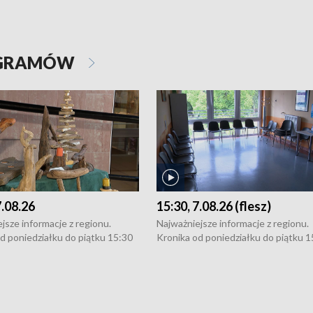
OGRAMÓW
7.08.26
15:30, 7.08.26 (flesz)
jsze informacje z regionu.
Najważniejsze informacje z regionu.
d poniedziałku do piątku 15:30
Kronika od poniedziałku do piątku 1
16:30 (+ rozmowa), 18:30, 21:30.
(flesz), 16:30 (+ rozmowa), 18:30, 21
y i święta 15:30 i 16:30
W weekendy i święta 15:30 i 16:30
8:30 i 21:30. Dziennikarze czekają
(flesz), 18:30 i 21:30. Dziennikarze c
a zgłoszenia: Szczecin - tel. 91-
na Państwa zgłoszenia: Szczecin - te
0, Koszalin - tel. 94-34-50-054,
4 8-10-400, Koszalin - tel. 94-34-50