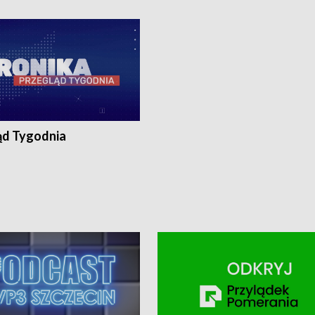
ronika@tvp.pl.
e-mail: kronika@tvp.pl.
ąd Tygodnia