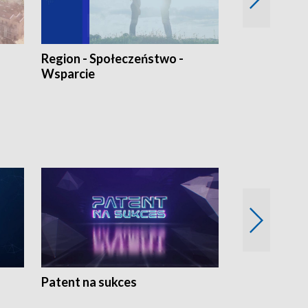
Region - Społeczeństwo -
Bez Barier
Wsparcie
Patent na sukces
Rolnictwo w 