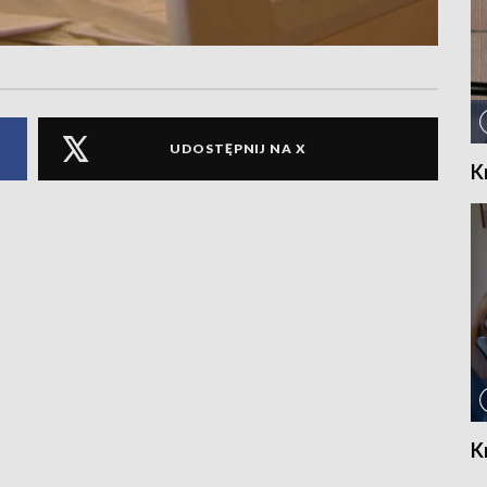
UDOSTĘPNIJ NA X
K
K