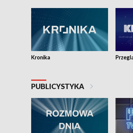
e-mail: kronika@tvp.pl.
e-mail: k
Kronika
Przegl
PUBLICYSTYKA