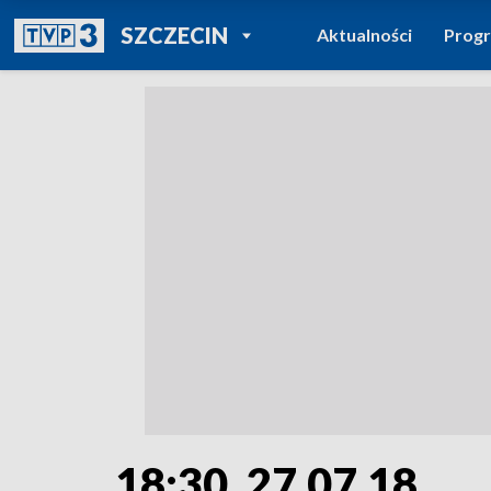
POWRÓT DO
SZCZECIN
Aktualności
Prog
TVP REGIONY
18:30, 27.07.18