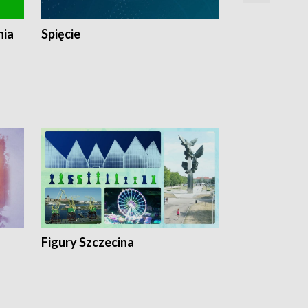
nia
Spięcie
Niedziałkow
Figury Szczecina