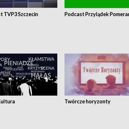
t TVP3 Szczecin
Podcast Przylądek Pomera
Kultura
Twórcze horyzonty