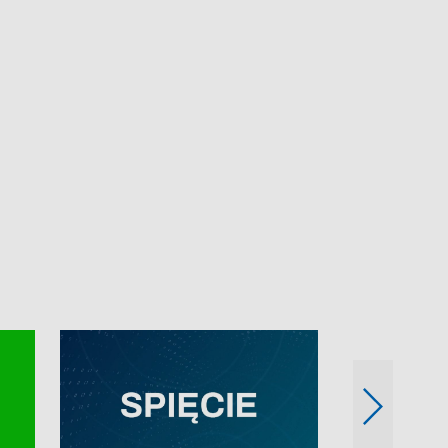
e-mail: kronika@tvp.pl.
e-mail: kronika@t