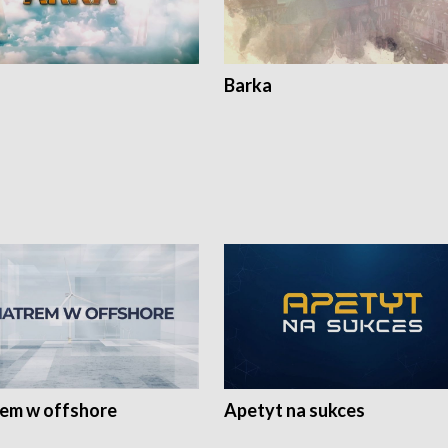
Barka
rem w offshore
Apetyt na sukces