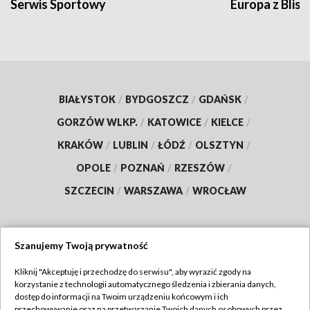
Serwis Sportowy
Europa z Blisk
BIAŁYSTOK
/
BYDGOSZCZ
/
GDAŃSK
/
GORZÓW WLKP.
/
KATOWICE
/
KIELCE
/
KRAKÓW
/
LUBLIN
/
ŁÓDŹ
/
OLSZTYN
/
OPOLE
/
POZNAŃ
/
RZESZÓW
/
SZCZECIN
/
WARSZAWA
/
WROCŁAW
Szanujemy Twoją prywatność
Dołącz do nas:
Kliknij "Akceptuję i przechodzę do serwisu", aby wyrazić zgody na
korzystanie z technologii automatycznego śledzenia i zbierania danych,
TVP
dostęp do informacji na Twoim urządzeniu końcowym i ich
Abonament TVP
przechowywanie oraz na przetwarzanie Twoich danych osobowych przez