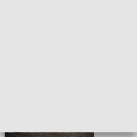
Z indeksem w ręku
Droga po suk
HISTORIA