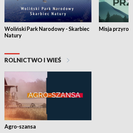
Woliński Park Narodowy - Skarbiec
Misja przyrod
Natury
ROLNICTWO I WIEŚ
Agro-szansa