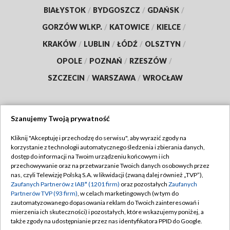
BIAŁYSTOK
/
BYDGOSZCZ
/
GDAŃSK
/
GORZÓW WLKP.
/
KATOWICE
/
KIELCE
/
KRAKÓW
/
LUBLIN
/
ŁÓDŹ
/
OLSZTYN
/
OPOLE
/
POZNAŃ
/
RZESZÓW
/
SZCZECIN
/
WARSZAWA
/
WROCŁAW
Szanujemy Twoją prywatność
Dołącz do nas:
Kliknij "Akceptuję i przechodzę do serwisu", aby wyrazić zgody na
korzystanie z technologii automatycznego śledzenia i zbierania danych,
TVP
dostęp do informacji na Twoim urządzeniu końcowym i ich
Abonament TVP
przechowywanie oraz na przetwarzanie Twoich danych osobowych przez
Regulamin TVP
nas, czyli Telewizję Polską S.A. w likwidacji (zwaną dalej również „TVP”),
Emisja w TVP
Polityka prywatności
Zaufanych Partnerów z IAB* (1201 firm)
oraz pozostałych
Zaufanych
Partnerów TVP (93 firm)
, w celach marketingowych (w tym do
Centrum informacji TVP
Moje zgody
zautomatyzowanego dopasowania reklam do Twoich zainteresowań i
mierzenia ich skuteczności) i pozostałych, które wskazujemy poniżej, a
Naziemna Telewizja Cyfrowa
Pomoc
także zgody na udostępnianie przez nas identyfikatora PPID do Google.