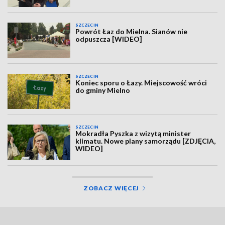
SZCZECIN
Powrót Łaz do Mielna. Sianów nie
odpuszcza [WIDEO]
SZCZECIN
Koniec sporu o Łazy. Miejscowość wróci
do gminy Mielno
SZCZECIN
Mokradła Pyszka z wizytą minister
klimatu. Nowe plany samorządu [ZDJĘCIA,
WIDEO]
ZOBACZ WIĘCEJ