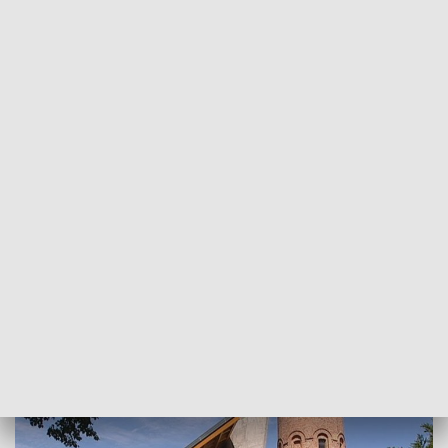
POWRÓT DO
SZCZECIN
TVP REGIONY
Dzień Kultury dla Góry - jak rośnie
Centrum Pielgrzymkowe?
2018-07-29
Justyna Prywer / kb