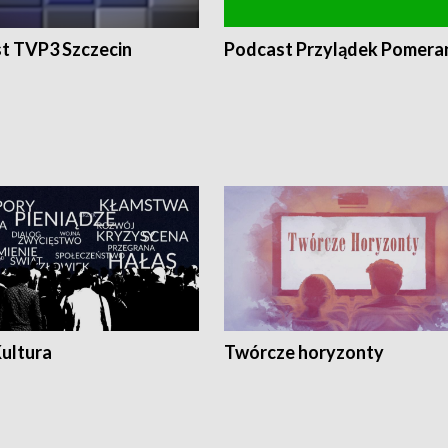
t TVP3 Szczecin
Podcast Przylądek Pomera
Kultura
Twórcze horyzonty