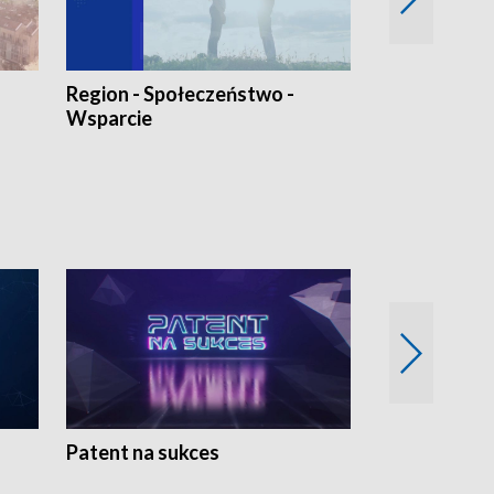
Region - Społeczeństwo -
Bez Barier
Wsparcie
Patent na sukces
Rolnictwo w 