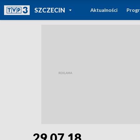
POWRÓT DO
SZCZECIN
Aktualności
Prog
TVP REGIONY
29.07.18