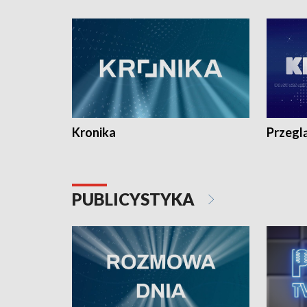
e-mail: kronika@tvp.pl.
e-mail: k
Kronika
Przegl
PUBLICYSTYKA