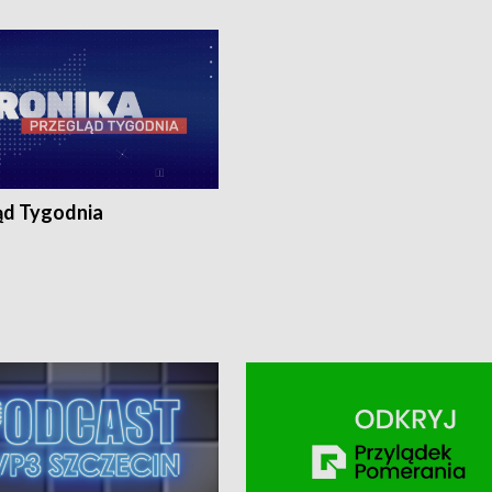
ronika@tvp.pl.
e-mail: kronika@tvp.pl.
ąd Tygodnia