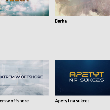
Barka
rem w offshore
Apetyt na sukces