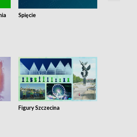
nia
Spięcie
Niedziałkow
Figury Szczecina