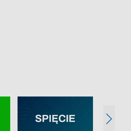
e-mail: kronika@tvp.pl.
e-mail: kronika@t