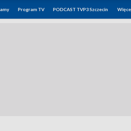
ramy
Program TV
PODCAST TVP3 Szczecin
Więce