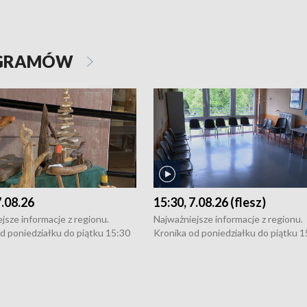
OGRAMÓW
7.08.26
15:30, 7.08.26 (flesz)
jsze informacje z regionu.
Najważniejsze informacje z regionu.
d poniedziałku do piątku 15:30
Kronika od poniedziałku do piątku 1
16:30 (+ rozmowa), 18:30, 21:30.
(flesz), 16:30 (+ rozmowa), 18:30, 21
y i święta 15:30 i 16:30
W weekendy i święta 15:30 i 16:30
8:30 i 21:30. Dziennikarze czekają
(flesz), 18:30 i 21:30. Dziennikarze c
a zgłoszenia: Szczecin - tel. 91-
na Państwa zgłoszenia: Szczecin - te
0, Koszalin - tel. 94-34-50-054,
4 8-10-400, Koszalin - tel. 94-34-50