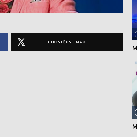
UDOSTĘPNIJ NA X
M
M