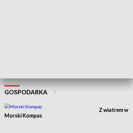
Witaj w klubie
SPOŁECZEŃSTWO
Wokół Nas
Arka
GOSPODARKA
Z wiatrem w o
Morski Kompas