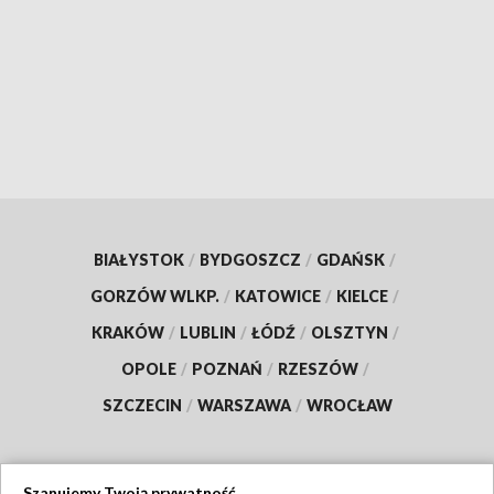
BIAŁYSTOK
/
BYDGOSZCZ
/
GDAŃSK
/
GORZÓW WLKP.
/
KATOWICE
/
KIELCE
/
KRAKÓW
/
LUBLIN
/
ŁÓDŹ
/
OLSZTYN
/
OPOLE
/
POZNAŃ
/
RZESZÓW
/
SZCZECIN
/
WARSZAWA
/
WROCŁAW
Szanujemy Twoją prywatność