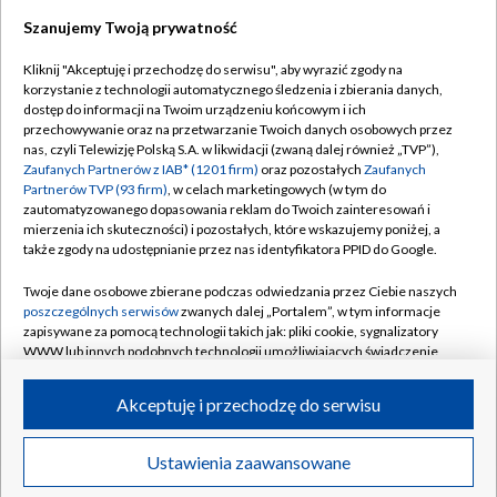
Szanujemy Twoją prywatność
Dołącz do nas:
Kliknij "Akceptuję i przechodzę do serwisu", aby wyrazić zgody na
korzystanie z technologii automatycznego śledzenia i zbierania danych,
TVP
dostęp do informacji na Twoim urządzeniu końcowym i ich
Abonament TVP
przechowywanie oraz na przetwarzanie Twoich danych osobowych przez
Regulamin TVP
nas, czyli Telewizję Polską S.A. w likwidacji (zwaną dalej również „TVP”),
Emisja w TVP
Polityka prywatności
Zaufanych Partnerów z IAB* (1201 firm)
oraz pozostałych
Zaufanych
Partnerów TVP (93 firm)
, w celach marketingowych (w tym do
Centrum informacji TVP
Moje zgody
zautomatyzowanego dopasowania reklam do Twoich zainteresowań i
mierzenia ich skuteczności) i pozostałych, które wskazujemy poniżej, a
Naziemna Telewizja Cyfrowa
Pomoc
także zgody na udostępnianie przez nas identyfikatora PPID do Google.
Sklep TVP
Biuro reklamy
Twoje dane osobowe zbierane podczas odwiedzania przez Ciebie naszych
Rada Programowa
Kontakt
poszczególnych serwisów
zwanych dalej „Portalem”, w tym informacje
zapisywane za pomocą technologii takich jak: pliki cookie, sygnalizatory
System NOS
WWW lub innych podobnych technologii umożliwiających świadczenie
dopasowanych i bezpiecznych usług, personalizację treści oraz reklam,
Informacje o nadawcy
Kanały
udostępnianie funkcji mediów społecznościowych oraz analizowanie
Akceptuję i przechodzę do serwisu
ruchu w Internecie.
Program dla prasy
©2026 Telewizja Polska S.A. w likwidacji
Biuro Reklamy
Twoje dane osobowe zbierane podczas odwiedzania przez Ciebie
Ustawienia zaawansowane
poszczególnych serwisów
na Portalu, takie jak adresy IP, identyfikatory
Ogłoszenie przetargowe
Twoich urządzeń końcowych i identyfikatory plików cookie, informacje o