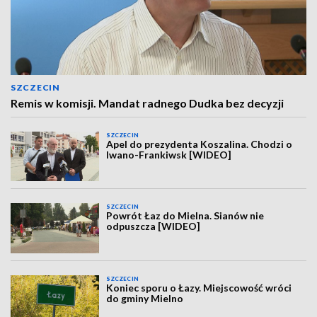
SZCZECIN
Remis w komisji. Mandat radnego Dudka bez decyzji
SZCZECIN
Apel do prezydenta Koszalina. Chodzi o
Iwano-Frankiwsk [WIDEO]
SZCZECIN
Powrót Łaz do Mielna. Sianów nie
odpuszcza [WIDEO]
SZCZECIN
Koniec sporu o Łazy. Miejscowość wróci
do gminy Mielno