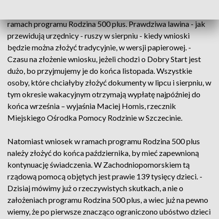
Tylko w Szczecinie - od lipca wpłynęło już 13 tysięcy
wniosków o rządową wyprawkę. I 4 tysiące o świadczenie w
ramach programu Rodzina 500 plus. Prawdziwa lawina - jak
przewidują urzędnicy - ruszy w sierpniu - kiedy wnioski
będzie można złożyć tradycyjnie, w wersji papierowej. -
Czasu na złożenie wniosku, jeżeli chodzi o Dobry Start jest
dużo, bo przyjmujemy je do końca listopada. Wszystkie
osoby, które chciałyby złożyć dokumenty w lipcu i sierpniu, w
tym okresie wakacyjnym otrzymają wypłatę najpóźniej do
końca września – wyjaśnia Maciej Homis, rzecznik
Miejskiego Ośrodka Pomocy Rodzinie w Szczecinie.
Natomiast wniosek w ramach programu Rodzina 500 plus
należy złożyć do końca października, by mieć zapewnioną
kontynuację świadczenia. W Zachodniopomorskiem tą
rządową pomocą objętych jest prawie 139 tysięcy dzieci. -
Dzisiaj mówimy już o rzeczywistych skutkach, a nie o
założeniach programu Rodzina 500 plus, a wiec już na pewno
wiemy, że po pierwsze znacząco ograniczono ubóstwo dzieci