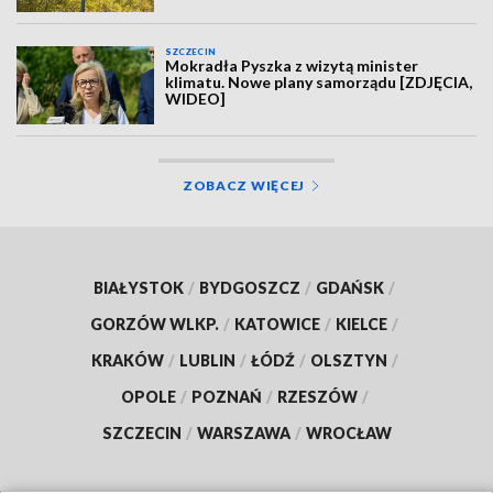
SZCZECIN
Mokradła Pyszka z wizytą minister
klimatu. Nowe plany samorządu [ZDJĘCIA,
WIDEO]
ZOBACZ WIĘCEJ
BIAŁYSTOK
/
BYDGOSZCZ
/
GDAŃSK
/
GORZÓW WLKP.
/
KATOWICE
/
KIELCE
/
KRAKÓW
/
LUBLIN
/
ŁÓDŹ
/
OLSZTYN
/
OPOLE
/
POZNAŃ
/
RZESZÓW
/
SZCZECIN
/
WARSZAWA
/
WROCŁAW