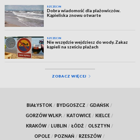
SZCZECIN
Dobra wiadomość dla plażowiczów.
Kąpieliska znowu otwarte
SZCZECIN
Nie wszędzie wejdziesz do wody. Zakaz
kąpieli na sześciu plażach
ZOBACZ WIĘCEJ
BIAŁYSTOK
/
BYDGOSZCZ
/
GDAŃSK
/
GORZÓW WLKP.
/
KATOWICE
/
KIELCE
/
KRAKÓW
/
LUBLIN
/
ŁÓDŹ
/
OLSZTYN
/
OPOLE
/
POZNAŃ
/
RZESZÓW
/