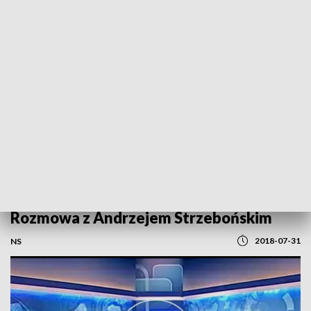
POWRÓT DO
SZCZECIN
TVP REGIONY
Rozmowa z Andrzejem Strzebońskim
2018-07-31
NS