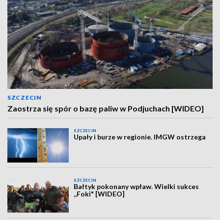
SZCZECIN
Zaostrza się spór o bazę paliw w Podjuchach [WIDEO]
SZCZECIN
Upały i burze w regionie. IMGW ostrzega
SZCZECIN
Bałtyk pokonany wpław. Wielki sukces
,,Foki" [WIDEO]