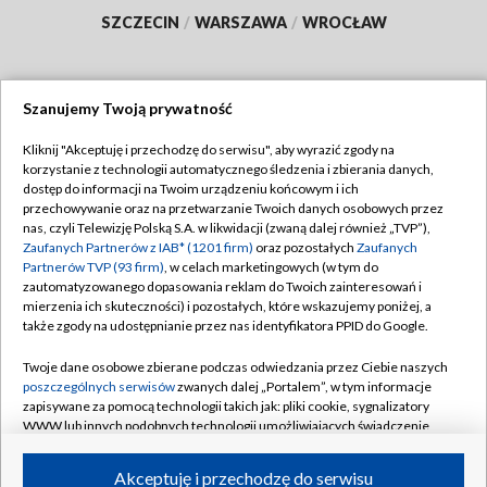
SZCZECIN
/
WARSZAWA
/
WROCŁAW
Szanujemy Twoją prywatność
Dołącz do nas:
Kliknij "Akceptuję i przechodzę do serwisu", aby wyrazić zgody na
korzystanie z technologii automatycznego śledzenia i zbierania danych,
TVP
dostęp do informacji na Twoim urządzeniu końcowym i ich
Abonament TVP
przechowywanie oraz na przetwarzanie Twoich danych osobowych przez
Regulamin TVP
nas, czyli Telewizję Polską S.A. w likwidacji (zwaną dalej również „TVP”),
Emisja w TVP
Polityka prywatności
Zaufanych Partnerów z IAB* (1201 firm)
oraz pozostałych
Zaufanych
Partnerów TVP (93 firm)
, w celach marketingowych (w tym do
Centrum informacji TVP
Moje zgody
zautomatyzowanego dopasowania reklam do Twoich zainteresowań i
mierzenia ich skuteczności) i pozostałych, które wskazujemy poniżej, a
Naziemna Telewizja Cyfrowa
Pomoc
także zgody na udostępnianie przez nas identyfikatora PPID do Google.
Sklep TVP
Biuro reklamy
Twoje dane osobowe zbierane podczas odwiedzania przez Ciebie naszych
Rada Programowa
Kontakt
poszczególnych serwisów
zwanych dalej „Portalem”, w tym informacje
zapisywane za pomocą technologii takich jak: pliki cookie, sygnalizatory
System NOS
WWW lub innych podobnych technologii umożliwiających świadczenie
dopasowanych i bezpiecznych usług, personalizację treści oraz reklam,
Informacje o nadawcy
Kanały
udostępnianie funkcji mediów społecznościowych oraz analizowanie
Akceptuję i przechodzę do serwisu
ruchu w Internecie.