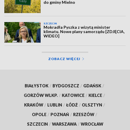
do gminy Mielno
SZCZECIN
Mokradła Pyszka z wizytą minister
klimatu. Nowe plany samorządu [ZDJĘCIA,
WIDEO]
ZOBACZ WIĘCEJ
BIAŁYSTOK
/
BYDGOSZCZ
/
GDAŃSK
/
GORZÓW WLKP.
/
KATOWICE
/
KIELCE
/
KRAKÓW
/
LUBLIN
/
ŁÓDŹ
/
OLSZTYN
/
OPOLE
/
POZNAŃ
/
RZESZÓW
/
SZCZECIN
/
WARSZAWA
/
WROCŁAW