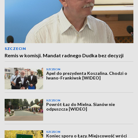
SZCZECIN
Remis w komisji. Mandat radnego Dudka bez decyzji
SZCZECIN
Apel do prezydenta Koszalina. Chodzi o
Iwano-Frankiwsk [WIDEO]
SZCZECIN
Powrót Łaz do Mielna. Sianów nie
odpuszcza [WIDEO]
SZCZECIN
Koniec sporu o Łazy. Miejscowość wróci