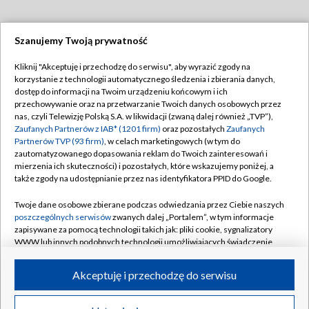
Szanujemy Twoją prywatność
Dołącz do nas:
Kliknij "Akceptuję i przechodzę do serwisu", aby wyrazić zgody na
korzystanie z technologii automatycznego śledzenia i zbierania danych,
TVP
dostęp do informacji na Twoim urządzeniu końcowym i ich
Abonament TVP
przechowywanie oraz na przetwarzanie Twoich danych osobowych przez
Regulamin TVP
nas, czyli Telewizję Polską S.A. w likwidacji (zwaną dalej również „TVP”),
Emisja w TVP
Polityka prywatności
Zaufanych Partnerów z IAB* (1201 firm)
oraz pozostałych
Zaufanych
Partnerów TVP (93 firm)
, w celach marketingowych (w tym do
Centrum informacji TVP
Moje zgody
zautomatyzowanego dopasowania reklam do Twoich zainteresowań i
mierzenia ich skuteczności) i pozostałych, które wskazujemy poniżej, a
Naziemna Telewizja Cyfrowa
Pomoc
także zgody na udostępnianie przez nas identyfikatora PPID do Google.
Sklep TVP
Biuro reklamy
Twoje dane osobowe zbierane podczas odwiedzania przez Ciebie naszych
Rada Programowa
Kontakt
poszczególnych serwisów
zwanych dalej „Portalem”, w tym informacje
zapisywane za pomocą technologii takich jak: pliki cookie, sygnalizatory
System NOS
WWW lub innych podobnych technologii umożliwiających świadczenie
dopasowanych i bezpiecznych usług, personalizację treści oraz reklam,
Informacje o nadawcy
Kanały
udostępnianie funkcji mediów społecznościowych oraz analizowanie
Akceptuję i przechodzę do serwisu
ruchu w Internecie.
Program dla prasy
©2026 Telewizja Polska S.A. w likwidacji
Biuro Reklamy
Twoje dane osobowe zbierane podczas odwiedzania przez Ciebie