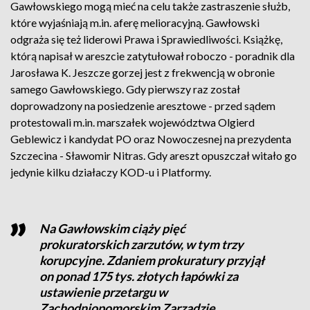
Gawłowskiego mogą mieć na celu także zastraszenie służb,
które wyjaśniają m.in. aferę melioracyjną. Gawłowski
odgraża się też liderowi Prawa i Sprawiedliwości. Książkę,
którą napisał w areszcie zatytułował roboczo - poradnik dla
Jarosława K. Jeszcze gorzej jest z frekwencją w obronie
samego Gawłowskiego. Gdy pierwszy raz został
doprowadzony na posiedzenie aresztowe - przed sądem
protestowali m.in. marszałek województwa Olgierd
Geblewicz i kandydat PO oraz Nowoczesnej na prezydenta
Szczecina - Sławomir Nitras. Gdy areszt opuszczał witało go
jedynie kilku działaczy KOD-u i Platformy.
Na Gawłowskim ciąży pięć
prokuratorskich zarzutów, w tym trzy
korupcyjne. Zdaniem prokuratury przyjął
on ponad 175 tys. złotych łapówki za
ustawienie przetargu w
Zachodniopomorskim Zarządzie