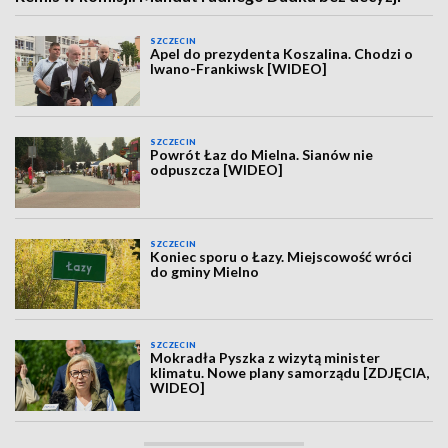
SZCZECIN
Apel do prezydenta Koszalina. Chodzi o
Iwano-Frankiwsk [WIDEO]
SZCZECIN
Powrót Łaz do Mielna. Sianów nie
odpuszcza [WIDEO]
SZCZECIN
Koniec sporu o Łazy. Miejscowość wróci
do gminy Mielno
SZCZECIN
Mokradła Pyszka z wizytą minister
klimatu. Nowe plany samorządu [ZDJĘCIA,
WIDEO]