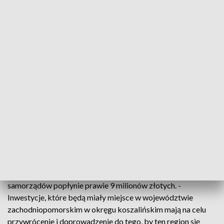
kilometrowa droga powiatowa, która aktualnie zamieniła się
w plac budowy. Do tej pory jej stan, zdaniem mieszkańców
pozostawiał wiele do życzenia. Wartość inwestycji to ponad
5,5 miliona złotych. Prawie 3 miliony dołoży Urząd
Wojewódzki. Z rządowym dofinansowaniem, koszalińskie
starostwo wyremontuje również drogę Laski Koszalińskie –
Dunowo.
Półtora milionowe wsparcie z budżetu państwa otrzyma też
gmina Kołobrzeg. Za te pieniądze zmodernizowany zostanie
pół kilometrowy odcinek ul. Nadmorskiej w Grzybowie. Z
rządowego dofinansowania skorzysta również gmina
Postomino, która przebuduje drogę Wilkowice-Staniewice i
powiat kołobrzeski, który wyremontuje ulicę Karlińską w
Gościnie. Na mocy podpisanych umów, do czterech
samorządów popłynie prawie 9 milionów złotych. -
Inwestycje, które będą miały miejsce w województwie
zachodniopomorskim w okręgu koszalińskim mają na celu
przywrócenie i doprowadzenie do tego, by ten region się