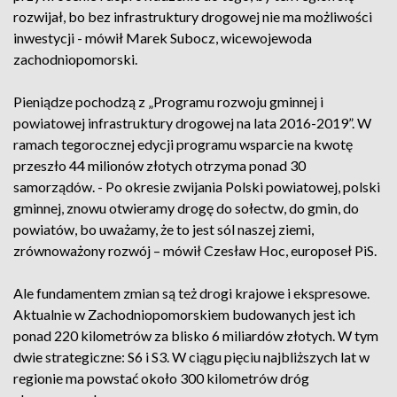
rozwijał, bo bez infrastruktury drogowej nie ma możliwości
inwestycji - mówił Marek Subocz, wicewojewoda
zachodniopomorski.
Pieniądze pochodzą z „Programu rozwoju gminnej i
powiatowej infrastruktury drogowej na lata 2016-2019”. W
ramach tegorocznej edycji programu wsparcie na kwotę
przeszło 44 milionów złotych otrzyma ponad 30
samorządów. - Po okresie zwijania Polski powiatowej, polski
gminnej, znowu otwieramy drogę do sołectw, do gmin, do
powiatów, bo uważamy, że to jest sól naszej ziemi,
zrównoważony rozwój – mówił Czesław Hoc, europoseł PiS.
Ale fundamentem zmian są też drogi krajowe i ekspresowe.
Aktualnie w Zachodniopomorskiem budowanych jest ich
ponad 220 kilometrów za blisko 6 miliardów złotych. W tym
dwie strategiczne: S6 i S3. W ciągu pięciu najbliższych lat w
regionie ma powstać około 300 kilometrów dróg