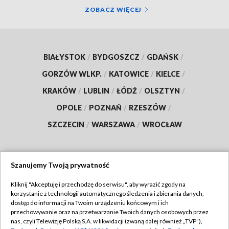
ZOBACZ WIĘCEJ
BIAŁYSTOK
/
BYDGOSZCZ
/
GDAŃSK
/
GORZÓW WLKP.
/
KATOWICE
/
KIELCE
/
KRAKÓW
/
LUBLIN
/
ŁÓDŹ
/
OLSZTYN
/
OPOLE
/
POZNAŃ
/
RZESZÓW
/
SZCZECIN
/
WARSZAWA
/
WROCŁAW
Szanujemy Twoją prywatność
Dołącz do nas:
Kliknij "Akceptuję i przechodzę do serwisu", aby wyrazić zgody na
korzystanie z technologii automatycznego śledzenia i zbierania danych,
TVP
dostęp do informacji na Twoim urządzeniu końcowym i ich
Abonament TVP
przechowywanie oraz na przetwarzanie Twoich danych osobowych przez
Regulamin TVP
nas, czyli Telewizję Polską S.A. w likwidacji (zwaną dalej również „TVP”),
Emisja w TVP