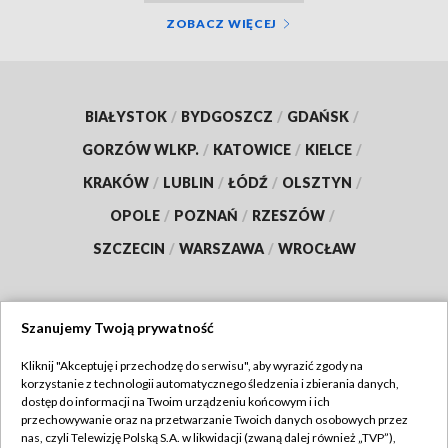
ZOBACZ WIĘCEJ
BIAŁYSTOK
/
BYDGOSZCZ
/
GDAŃSK
/
GORZÓW WLKP.
/
KATOWICE
/
KIELCE
/
KRAKÓW
/
LUBLIN
/
ŁÓDŹ
/
OLSZTYN
/
OPOLE
/
POZNAŃ
/
RZESZÓW
/
SZCZECIN
/
WARSZAWA
/
WROCŁAW
Szanujemy Twoją prywatność
Dołącz do nas:
Kliknij "Akceptuję i przechodzę do serwisu", aby wyrazić zgody na
korzystanie z technologii automatycznego śledzenia i zbierania danych,
TVP
dostęp do informacji na Twoim urządzeniu końcowym i ich
Abonament TVP
przechowywanie oraz na przetwarzanie Twoich danych osobowych przez
Regulamin TVP
nas, czyli Telewizję Polską S.A. w likwidacji (zwaną dalej również „TVP”),