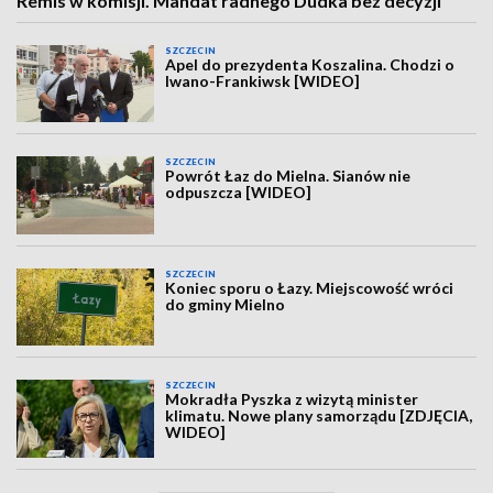
Remis w komisji. Mandat radnego Dudka bez decyzji
SZCZECIN
Apel do prezydenta Koszalina. Chodzi o
Iwano-Frankiwsk [WIDEO]
SZCZECIN
Powrót Łaz do Mielna. Sianów nie
odpuszcza [WIDEO]
SZCZECIN
Koniec sporu o Łazy. Miejscowość wróci
do gminy Mielno
SZCZECIN
Mokradła Pyszka z wizytą minister
klimatu. Nowe plany samorządu [ZDJĘCIA,
WIDEO]