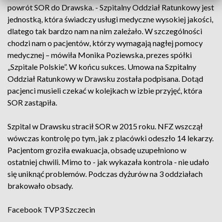
powrót SOR do Drawska. - Szpitalny Oddział Ratunkowy jest
jednostką, która świadczy usługi medyczne wysokiej jakości,
dlatego tak bardzo nam na nim zależało. W szczególności
chodzi nam o pacjentów, którzy wymagają nagłej pomocy
medycznej – mówiła Monika Poziewska, prezes spółki
„Szpitale Polskie”. W końcu sukces. Umowa na Szpitalny
Oddział Ratunkowy w Drawsku została podpisana. Dotąd
pacjenci musieli czekać w kolejkach w izbie przyjęć, która
SOR zastąpiła.
Szpital w Drawsku stracił SOR w 2015 roku. NFZ wszczął
wówczas kontrolę po tym, jak z placówki odeszło 14 lekarzy.
Pacjentom groziła ewakuacja, obsadę uzupełniono w
ostatniej chwili. Mimo to - jak wykazała kontrola - nie udało
się uniknąć problemów. Podczas dyżurów na 3 oddziałach
brakowało obsady.
Facebook
TVP3 Szczecin