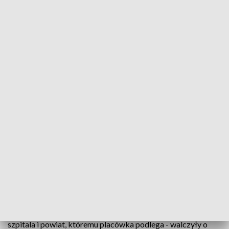
Podpisano kontrakt z NFZ. SOR wraca do Drawska
SOR oznacza większe bezpieczeństwo dla
pacjentów, ale też większe pieniądze dla szpitala.
Po trzech latach przerwy - od jutra w Drawsku
Pomorskim znów będzie działać Szpitalny Oddział
Ratunkowy. Kontrakt z NFZ obowiązuje do 2021
roku.
Po trzech latach placówka wyszła na prostą, kupiono nowy
sprzęt, jest też pełna obsada lekarska. Dlatego dyrekcja
szpitala i powiat, któremu placówka podlega - walczyły o