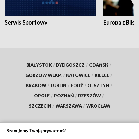
Serwis Sportowy
Europa z Blisk
BIAŁYSTOK
/
BYDGOSZCZ
/
GDAŃSK
/
GORZÓW WLKP.
/
KATOWICE
/
KIELCE
/
KRAKÓW
/
LUBLIN
/
ŁÓDŹ
/
OLSZTYN
/
OPOLE
/
POZNAŃ
/
RZESZÓW
/
SZCZECIN
/
WARSZAWA
/
WROCŁAW
Szanujemy Twoją prywatność
Dołącz do nas: