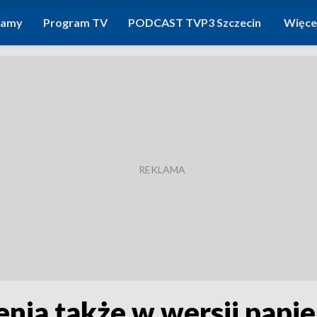
ramy
Program TV
PODCAST TVP3 Szczecin
Więce
nia także w wersji papi