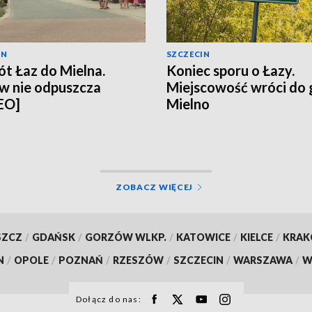
IN
SZCZECIN
t Łaz do Mielna.
Koniec sporu o Łazy.
w nie odpuszcza
Miejscowość wróci do
EO]
Mielno
ZOBACZ WIĘCEJ
SZCZ
/
GDAŃSK
/
GORZÓW WLKP.
/
KATOWICE
/
KIELCE
/
KRA
N
/
OPOLE
/
POZNAŃ
/
RZESZÓW
/
SZCZECIN
/
WARSZAWA
/
W
Dołącz do nas: