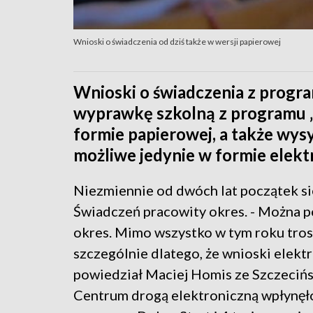
Wnioski o świadczenia od dziś także w wersji papierowej
Wnioski o świadczenia z progra
wyprawkę szkolną z programu „
formie papierowej, a także wysy
możliwe jedynie w formie elekt
Niezmiennie od dwóch lat początek s
Świadczeń pracowity okres. - Można po
okres. Mimo wszystko w tym roku trosz
szczególnie dlatego, że wnioski elekt
powiedział Maciej Homis ze Szczeciń
Centrum drogą elektroniczną wpłynęło