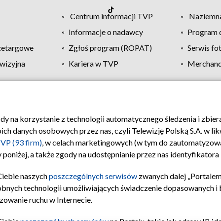
Centrum informacji TVP
Naziemna
Informacje o nadawcy
Program d
zetargowe
Zgłoś program (ROPAT)
Serwis fo
wizyjna
Kariera w TVP
Merchandi
Polityka prywatności
Moje zgody
Pomoc
Biuro re
ody na korzystanie z technologii automatycznego śledzenia i zbie
 danych osobowych przez nas, czyli Telewizję Polską S.A. w likw
VP (93 firm)
, w celach marketingowych (w tym do zautomatyzow
 poniżej, a także zgody na udostępnianie przez nas identyfikator
Ciebie naszych
poszczególnych serwisów
zwanych dalej „Portalem
obnych technologii umożliwiających świadczenie dopasowanych i be
zowanie ruchu w Internecie.