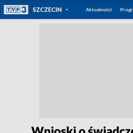
POWRÓT DO
SZCZECIN
Aktualności
Prog
TVP REGIONY
Wnioski o świadcze