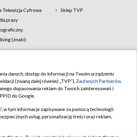
 Telewizja Cyfrowa
Sklep TVP
la prasy
tograficzny
sing (znaki)
klamy
Kontakt
rania danych, dostęp do informacji na Twoim urządzeniu
idacji (zwaną dalej również „TVP”),
Zaufanych Partnerów
anego dopasowania reklam do Twoich zainteresowań i
a PPID do Google.
”, w tym informacje zapisywane za pomocą technologii
zpiecznych usług, personalizację treści oraz reklam,