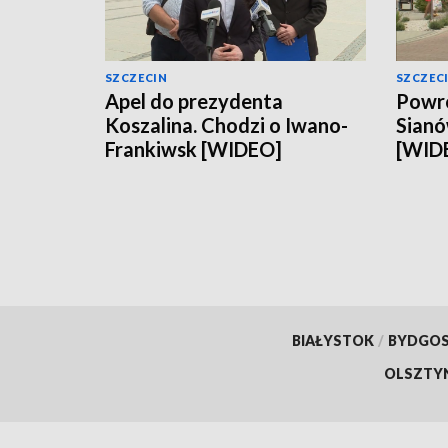
SZCZECIN
SZCZEC
Apel do prezydenta
Powró
Koszalina. Chodzi o Iwano-
Sianó
Frankiwsk [WIDEO]
[WID
BIAŁYSTOK
/
BYDGO
OLSZTY