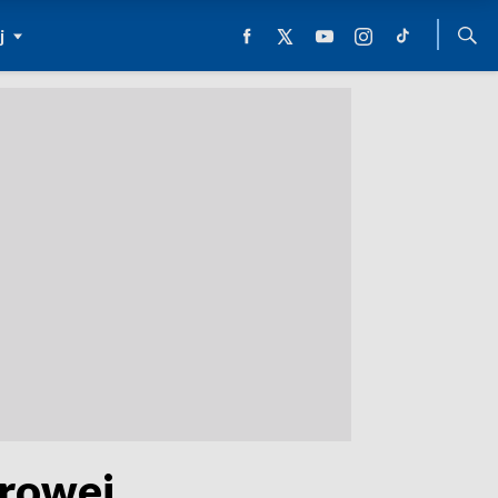
j
erowej