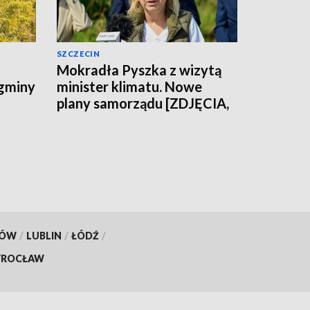
SZCZECIN
Mokradła Pyszka z wizytą
 gminy
minister klimatu. Nowe
plany samorządu [ZDJĘCIA,
WIDEO]
KÓW
/
LUBLIN
/
ŁÓDŹ
/
ROCŁAW