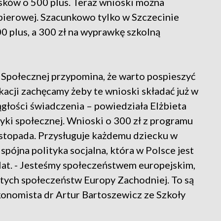
sków o 500 plus. Teraz wnioski można
papierowej. Szacunkowo tylko w Szczecinie
00 plus, a 300 zł na wyprawkę szkolną
 Społecznej przypomina, że warto pospieszyć
acji zachęcamy żeby te wnioski składać już w
głości świadczenia – powiedziała Elżbieta
ityki społecznej. Wnioski o 300 zł z programu
istopada. Przysługuje każdemu dziecku w
spójna polityka socjalna, która w Polsce jest
lat. - Jesteśmy społeczeństwem europejskim,
 tych społeczeństw Europy Zachodniej. To są
konomista dr Artur Bartoszewicz ze Szkoły