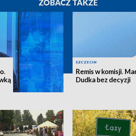
ZOBACZ TAKŻE
SZCZECIN
o.
Remis w komisji. M
ewką
Dudka bez decyzji