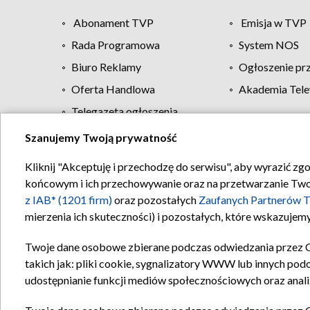
Abonament TVP
Emisja w TVP
Rada Programowa
System NOS
Biuro Reklamy
Ogłoszenie pr
Oferta Handlowa
Akademia Tele
Telegazeta ogłoszenia
Szanujemy Twoją prywatność
Regulamin TVP
Kliknij "Akceptuję i przechodzę do serwisu", aby wyrazić zg
końcowym i ich przechowywanie oraz na przetwarzanie Twoich
z IAB* (1201 firm)
oraz pozostałych
Zaufanych Partnerów T
mierzenia ich skuteczności) i pozostałych, które wskazujemy
Twoje dane osobowe zbierane podczas odwiedzania przez 
takich jak: pliki cookie, sygnalizatory WWW lub innych pod
udostępnianie funkcji mediów społecznościowych oraz anali