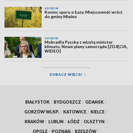
SZCZECIN
Koniec sporu o Łazy. Miejscowość wróci
do gminy Mielno
SZCZECIN
Mokradła Pyszka z wizytą minister
klimatu. Nowe plany samorządu [ZDJĘCIA,
WIDEO]
ZOBACZ WIĘCEJ
BIAŁYSTOK
/
BYDGOSZCZ
/
GDAŃSK
/
GORZÓW WLKP.
/
KATOWICE
/
KIELCE
/
KRAKÓW
/
LUBLIN
/
ŁÓDŹ
/
OLSZTYN
/
OPOLE
/
POZNAŃ
/
RZESZÓW
/