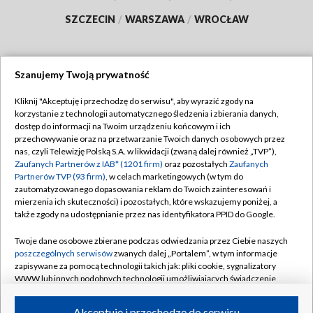
SZCZECIN
/
WARSZAWA
/
WROCŁAW
Szanujemy Twoją prywatność
Dołącz do nas:
Kliknij "Akceptuję i przechodzę do serwisu", aby wyrazić zgody na
korzystanie z technologii automatycznego śledzenia i zbierania danych,
TVP
dostęp do informacji na Twoim urządzeniu końcowym i ich
Abonament TVP
przechowywanie oraz na przetwarzanie Twoich danych osobowych przez
Regulamin TVP
nas, czyli Telewizję Polską S.A. w likwidacji (zwaną dalej również „TVP”),
Emisja w TVP
Polityka prywatności
Zaufanych Partnerów z IAB* (1201 firm)
oraz pozostałych
Zaufanych
Partnerów TVP (93 firm)
, w celach marketingowych (w tym do
Centrum informacji TVP
Moje zgody
zautomatyzowanego dopasowania reklam do Twoich zainteresowań i
mierzenia ich skuteczności) i pozostałych, które wskazujemy poniżej, a
Naziemna Telewizja Cyfrowa
Pomoc
także zgody na udostępnianie przez nas identyfikatora PPID do Google.
Sklep TVP
Biuro reklamy
Twoje dane osobowe zbierane podczas odwiedzania przez Ciebie naszych
Rada Programowa
Kontakt
poszczególnych serwisów
zwanych dalej „Portalem”, w tym informacje
zapisywane za pomocą technologii takich jak: pliki cookie, sygnalizatory
System NOS
WWW lub innych podobnych technologii umożliwiających świadczenie
dopasowanych i bezpiecznych usług, personalizację treści oraz reklam,
Informacje o nadawcy
Kanały
udostępnianie funkcji mediów społecznościowych oraz analizowanie
Akceptuję i przechodzę do serwisu