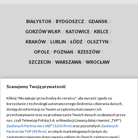
BIAŁYSTOK
/
BYDGOSZCZ
/
GDAŃSK
/
GORZÓW WLKP.
/
KATOWICE
/
KIELCE
/
KRAKÓW
/
LUBLIN
/
ŁÓDŹ
/
OLSZTYN
/
OPOLE
/
POZNAŃ
/
RZESZÓW
/
SZCZECIN
/
WARSZAWA
/
WROCŁAW
Szanujemy Twoją prywatność
Dołącz do nas:
Kliknij "Akceptuję i przechodzę do serwisu", aby wyrazić zgody na
korzystanie z technologii automatycznego śledzenia i zbierania danych,
TVP
dostęp do informacji na Twoim urządzeniu końcowym i ich
Abonament TVP
przechowywanie oraz na przetwarzanie Twoich danych osobowych przez
Regulamin TVP
nas, czyli Telewizję Polską S.A. w likwidacji (zwaną dalej również „TVP”),
Emisja w TVP
Polityka prywatności
Zaufanych Partnerów z IAB* (1201 firm)
oraz pozostałych
Zaufanych
Partnerów TVP (93 firm)
, w celach marketingowych (w tym do
Centrum informacji TVP
Moje zgody
zautomatyzowanego dopasowania reklam do Twoich zainteresowań i