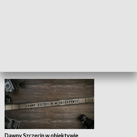
Z indeksem w ręku
Droga po suk
HISTORIA
Dawny Szczecin w obiektywie