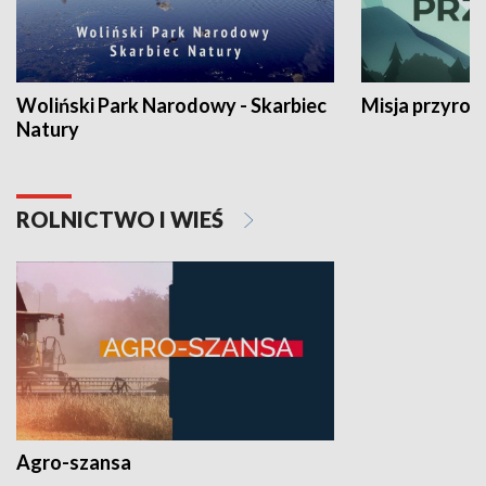
Woliński Park Narodowy - Skarbiec
Misja przyrod
Natury
ROLNICTWO I WIEŚ
Agro-szansa