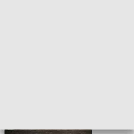
Z indeksem w ręku
Droga po suk
HISTORIA