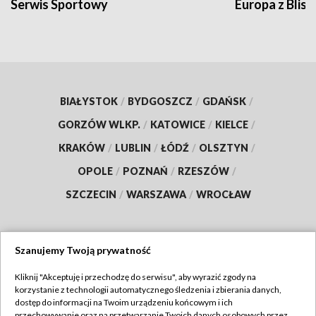
Serwis Sportowy
Europa z Blisk
BIAŁYSTOK
/
BYDGOSZCZ
/
GDAŃSK
/
GORZÓW WLKP.
/
KATOWICE
/
KIELCE
/
KRAKÓW
/
LUBLIN
/
ŁÓDŹ
/
OLSZTYN
/
OPOLE
/
POZNAŃ
/
RZESZÓW
/
SZCZECIN
/
WARSZAWA
/
WROCŁAW
Szanujemy Twoją prywatność
Dołącz do nas:
Kliknij "Akceptuję i przechodzę do serwisu", aby wyrazić zgody na
korzystanie z technologii automatycznego śledzenia i zbierania danych,
TVP
dostęp do informacji na Twoim urządzeniu końcowym i ich
Abonament TVP
przechowywanie oraz na przetwarzanie Twoich danych osobowych przez