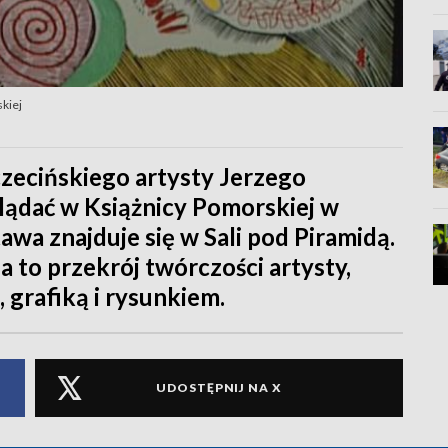
kiej
czecińskiego artysty Jerzego
lądać w Książnicy Pomorskiej w
awa znajduje się w Sali pod Piramidą.
 to przekrój twórczości artysty,
 grafiką i rysunkiem.
UDOSTĘPNIJ NA X