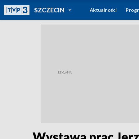
POWRÓT DO
SZCZECIN
Aktualności
Prog
TVP REGIONY
Wystawa prac Jerz