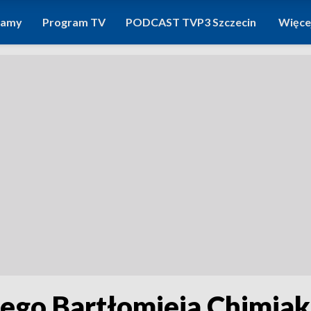
ramy
Program TV
PODCAST TVP3 Szczecin
Więce
ego Bartłomieja Chimiak