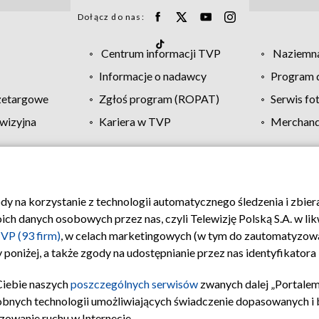
Dołącz do nas:
Centrum informacji TVP
Naziemna
Informacje o nadawcy
Program d
zetargowe
Zgłoś program (ROPAT)
Serwis fo
wizyjna
Kariera w TVP
Merchandi
Polityka prywatności
Moje zgody
Pomoc
Biuro re
ody na korzystanie z technologii automatycznego śledzenia i zbie
 danych osobowych przez nas, czyli Telewizję Polską S.A. w likw
VP (93 firm)
, w celach marketingowych (w tym do zautomatyzow
 poniżej, a także zgody na udostępnianie przez nas identyfikator
Ciebie naszych
poszczególnych serwisów
zwanych dalej „Portalem
obnych technologii umożliwiających świadczenie dopasowanych i be
zowanie ruchu w Internecie.