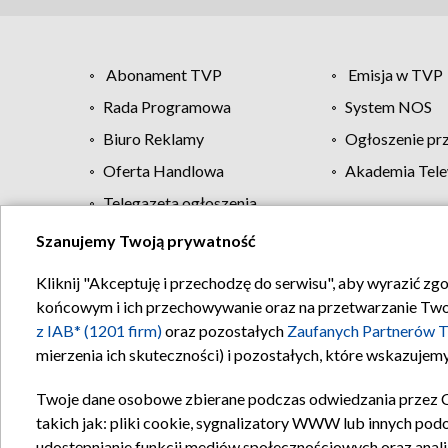
Abonament TVP
Emisja w TVP
Rada Programowa
System NOS
Biuro Reklamy
Ogłoszenie pr
Oferta Handlowa
Akademia Tele
Telegazeta ogłoszenia
Szanujemy Twoją prywatność
Regulamin TVP
Kliknij "Akceptuję i przechodzę do serwisu", aby wyrazić zg
końcowym i ich przechowywanie oraz na przetwarzanie Twoich
z IAB* (1201 firm)
oraz pozostałych
Zaufanych Partnerów T
mierzenia ich skuteczności) i pozostałych, które wskazujemy
Twoje dane osobowe zbierane podczas odwiedzania przez 
takich jak: pliki cookie, sygnalizatory WWW lub innych pod
udostępnianie funkcji mediów społecznościowych oraz anali