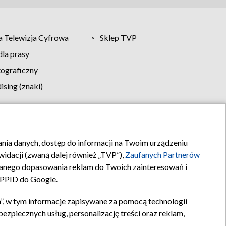
 Telewizja Cyfrowa
Sklep TVP
la prasy
tograficzny
sing (znaki)
klamy
Kontakt
rania danych, dostęp do informacji na Twoim urządzeniu
idacji (zwaną dalej również „TVP”),
Zaufanych Partnerów
anego dopasowania reklam do Twoich zainteresowań i
a PPID do Google.
”, w tym informacje zapisywane za pomocą technologii
zpiecznych usług, personalizację treści oraz reklam,