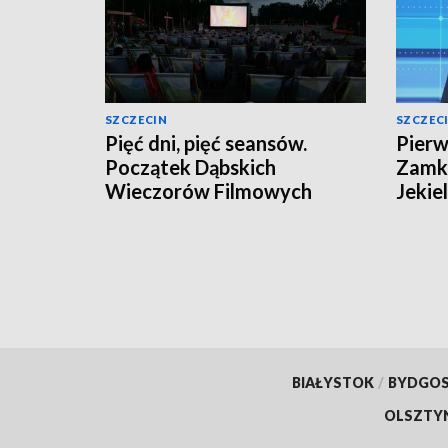
SZCZECIN
SZCZEC
Pięć dni, pięć seansów.
Pierw
Początek Dąbskich
Zamki
Wieczorów Filmowych
Jekie
BIAŁYSTOK
/
BYDGO
OLSZTY