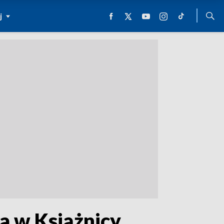
j
a w Książnicy