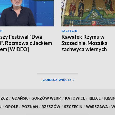
IN
SZCZECIN
szy Festiwal "Dwa
Kawałek Rzymu w
". Rozmowa z Jackiem
Szczecinie. Mozaika
lem [WIDEO]
zachwyca wiernych
[WIDEO]
ZOBACZ WIĘCEJ
SZCZ
/
GDAŃSK
/
GORZÓW WLKP.
/
KATOWICE
/
KIELCE
/
KRA
N
/
OPOLE
/
POZNAŃ
/
RZESZÓW
/
SZCZECIN
/
WARSZAWA
/
W