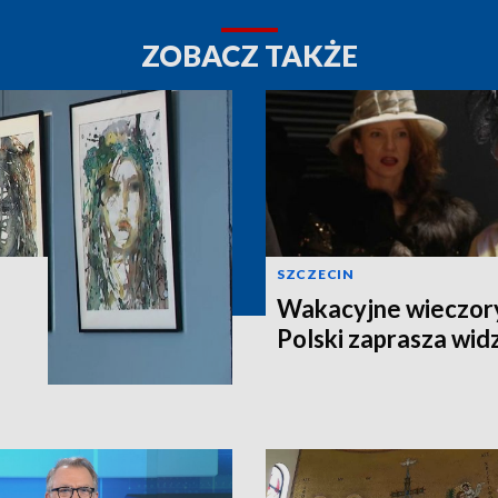
ZOBACZ TAKŻE
SZCZECIN
Wakacyjne wieczory
Polski zaprasza wi