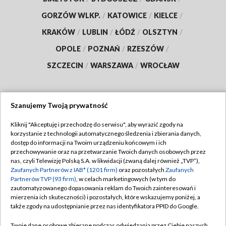
GORZÓW WLKP.
/
KATOWICE
/
KIELCE
/
KRAKÓW
/
LUBLIN
/
ŁÓDŹ
/
OLSZTYN
/
OPOLE
/
POZNAŃ
/
RZESZÓW
/
SZCZECIN
/
WARSZAWA
/
WROCŁAW
Szanujemy Twoją prywatność
Dołącz do nas:
Kliknij "Akceptuję i przechodzę do serwisu", aby wyrazić zgody na
korzystanie z technologii automatycznego śledzenia i zbierania danych,
TVP
dostęp do informacji na Twoim urządzeniu końcowym i ich
Abonament TVP
przechowywanie oraz na przetwarzanie Twoich danych osobowych przez
Regulamin TVP
nas, czyli Telewizję Polską S.A. w likwidacji (zwaną dalej również „TVP”),
Emisja w TVP
Polityka prywatności
Zaufanych Partnerów z IAB* (1201 firm)
oraz pozostałych
Zaufanych
Partnerów TVP (93 firm)
, w celach marketingowych (w tym do
Centrum informacji TVP
Moje zgody
zautomatyzowanego dopasowania reklam do Twoich zainteresowań i
mierzenia ich skuteczności) i pozostałych, które wskazujemy poniżej, a
Naziemna Telewizja Cyfrowa
Pomoc
także zgody na udostępnianie przez nas identyfikatora PPID do Google.
Sklep TVP
Biuro reklamy
Twoje dane osobowe zbierane podczas odwiedzania przez Ciebie naszych