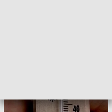
POWRÓT DO
SZCZECIN
TVP REGIONY
Pasażerowie skarżą się na upały w
autobusach
2018-08-04
Paulina Muskała / DF