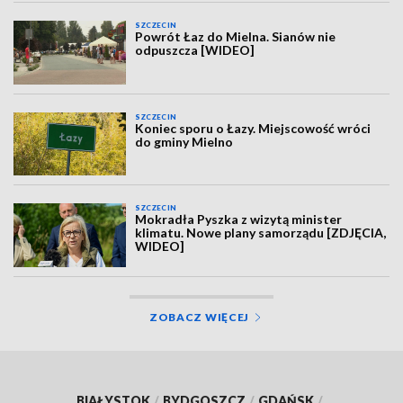
SZCZECIN
Powrót Łaz do Mielna. Sianów nie
odpuszcza [WIDEO]
SZCZECIN
Koniec sporu o Łazy. Miejscowość wróci
do gminy Mielno
SZCZECIN
Mokradła Pyszka z wizytą minister
klimatu. Nowe plany samorządu [ZDJĘCIA,
WIDEO]
ZOBACZ WIĘCEJ
BIAŁYSTOK
/
BYDGOSZCZ
/
GDAŃSK
/