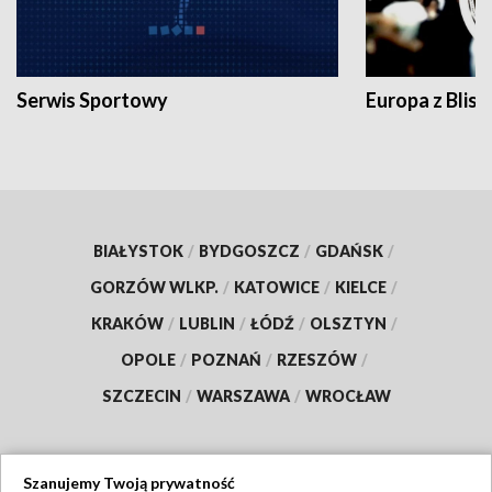
Serwis Sportowy
Europa z Blisk
BIAŁYSTOK
/
BYDGOSZCZ
/
GDAŃSK
/
GORZÓW WLKP.
/
KATOWICE
/
KIELCE
/
KRAKÓW
/
LUBLIN
/
ŁÓDŹ
/
OLSZTYN
/
OPOLE
/
POZNAŃ
/
RZESZÓW
/
SZCZECIN
/
WARSZAWA
/
WROCŁAW
Szanujemy Twoją prywatność