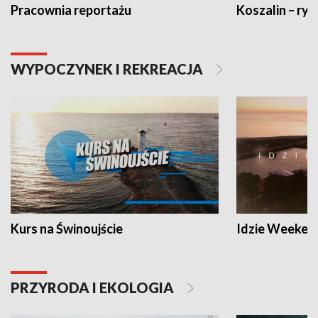
Pracownia reportażu
Koszalin – ryt
WYPOCZYNEK I REKREACJA
Kurs na Świnoujście
Idzie Weeken
PRZYRODA I EKOLOGIA