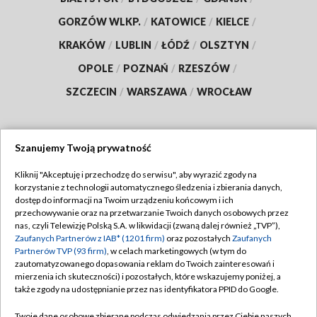
GORZÓW WLKP.
/
KATOWICE
/
KIELCE
/
KRAKÓW
/
LUBLIN
/
ŁÓDŹ
/
OLSZTYN
/
OPOLE
/
POZNAŃ
/
RZESZÓW
/
SZCZECIN
/
WARSZAWA
/
WROCŁAW
Szanujemy Twoją prywatność
Dołącz do nas:
Kliknij "Akceptuję i przechodzę do serwisu", aby wyrazić zgody na
korzystanie z technologii automatycznego śledzenia i zbierania danych,
TVP
dostęp do informacji na Twoim urządzeniu końcowym i ich
Abonament TVP
przechowywanie oraz na przetwarzanie Twoich danych osobowych przez
Regulamin TVP
nas, czyli Telewizję Polską S.A. w likwidacji (zwaną dalej również „TVP”),
Emisja w TVP
Polityka prywatności
Zaufanych Partnerów z IAB* (1201 firm)
oraz pozostałych
Zaufanych
Partnerów TVP (93 firm)
, w celach marketingowych (w tym do
Centrum informacji TVP
Moje zgody
zautomatyzowanego dopasowania reklam do Twoich zainteresowań i
mierzenia ich skuteczności) i pozostałych, które wskazujemy poniżej, a
Naziemna Telewizja Cyfrowa
Pomoc
także zgody na udostępnianie przez nas identyfikatora PPID do Google.
Sklep TVP
Biuro reklamy
Twoje dane osobowe zbierane podczas odwiedzania przez Ciebie naszych