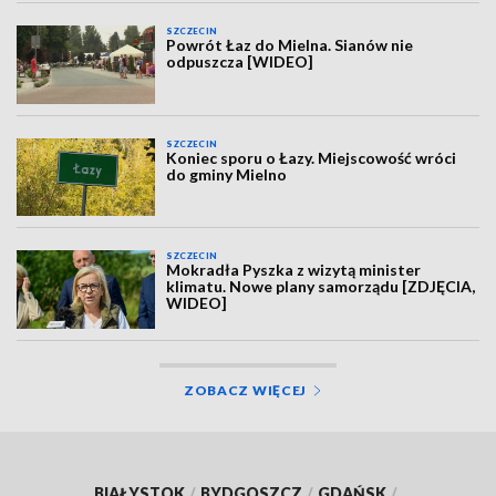
SZCZECIN
Powrót Łaz do Mielna. Sianów nie
odpuszcza [WIDEO]
SZCZECIN
Koniec sporu o Łazy. Miejscowość wróci
do gminy Mielno
SZCZECIN
Mokradła Pyszka z wizytą minister
klimatu. Nowe plany samorządu [ZDJĘCIA,
WIDEO]
ZOBACZ WIĘCEJ
BIAŁYSTOK
/
BYDGOSZCZ
/
GDAŃSK
/