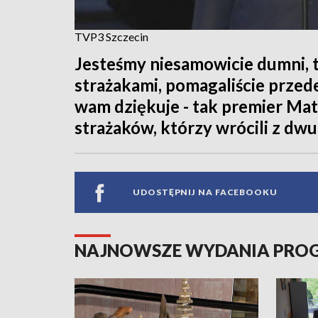
TVP3 Szczecin
Jesteśmy niesamowicie dumni, t
strażakami, pomagaliście przed
wam dziękuje - tak premier Ma
strażaków, którzy wrócili z dwu
UDOSTĘPNIJ NA FACEBOOKU
NAJNOWSZE WYDANIA PR