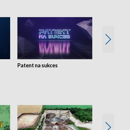
Patent na sukces
Rolnictwo w 