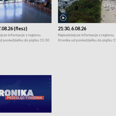
7.08.26 (flesz)
21:30, 6.08.26
jsze informacje z regionu.
Najważniejsze informacje z regionu.
d poniedziałku do piątku 15:30
Kronika od poniedziałku do piątku 1
16:30 (+ rozmowa), 18:30, 21:30.
(flesz), 16:30 (+ rozmowa), 18:30, 21
y i święta 15:30 i 16:30
W weekendy i święta 15:30 i 16:30
8:30 i 21:30. Dziennikarze czekają
(flesz), 18:30 i 21:30. Dziennikarze c
a zgłoszenia: Szczecin - tel. 91-
na Państwa zgłoszenia: Szczecin - te
0, Koszalin - tel. 94-34-50-054,
4 8-10-400, Koszalin - tel. 94-34-50
ronika@tvp.pl.
e-mail: kronika@tvp.pl.