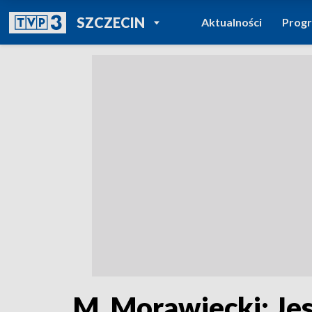
POWRÓT DO
SZCZECIN
Aktualności
Prog
TVP REGIONY
M. Morawiecki: Je