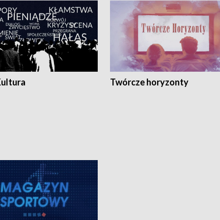
Kultura
Twórcze horyzonty