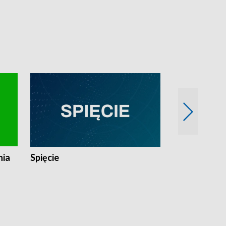
nia
Spięcie
Niedziałkow