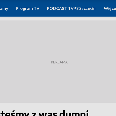
ramy
Program TV
PODCAST TVP3 Szczecin
Więce
steśmy z was dumni