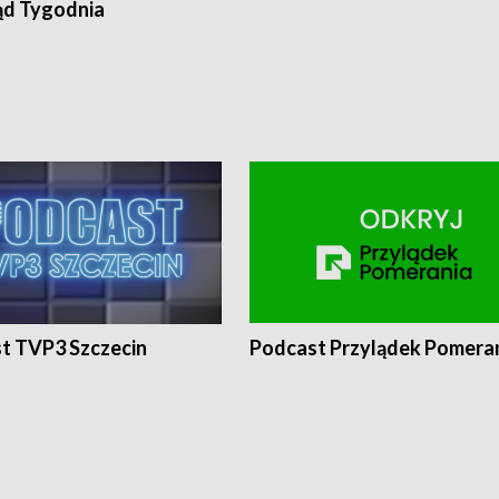
ąd Tygodnia
t TVP3 Szczecin
Podcast Przylądek Pomera