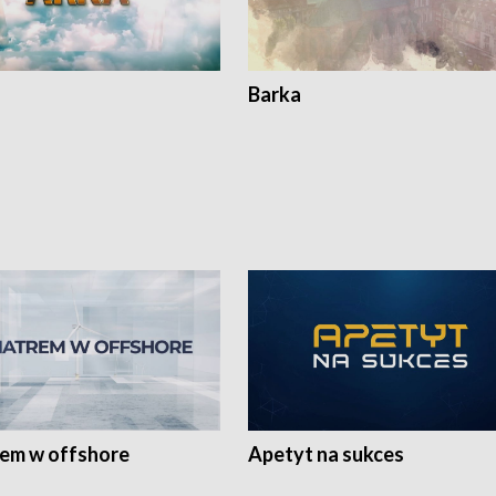
Barka
rem w offshore
Apetyt na sukces