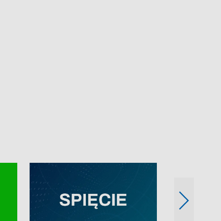
e-mail: kronika@tvp.pl.
e-mail: kronika@t