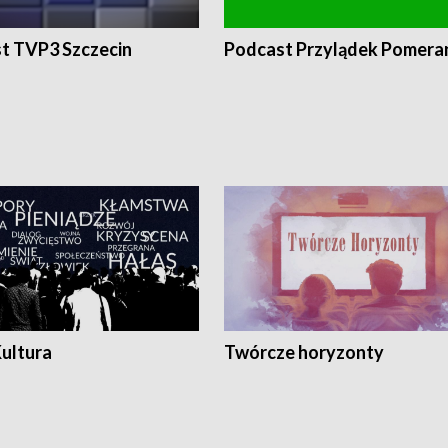
t TVP3 Szczecin
Podcast Przylądek Pomera
Kultura
Twórcze horyzonty