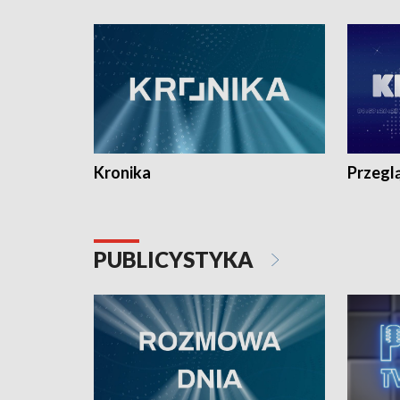
e-mail: kronika@tvp.pl.
e-mail: k
Kronika
Przegl
PUBLICYSTYKA