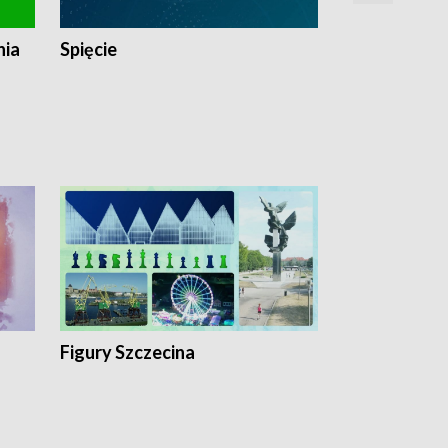
nia
Spięcie
Niedziałkow
Figury Szczecina