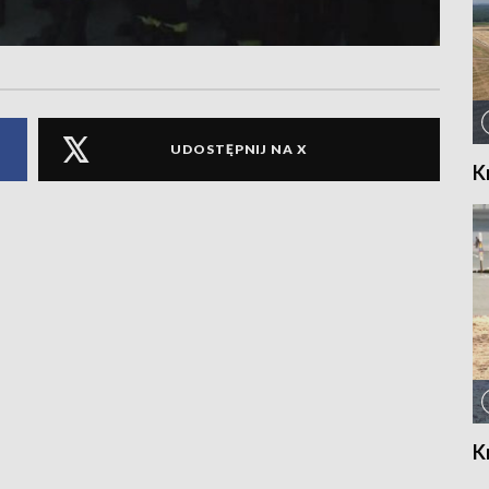
UDOSTĘPNIJ NA X
K
K