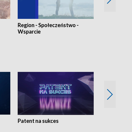
Region - Społeczeństwo -
Bez Barier
Wsparcie
Patent na sukces
Rolnictwo w 