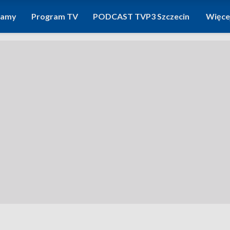
ramy
Program TV
PODCAST TVP3 Szczecin
Więce