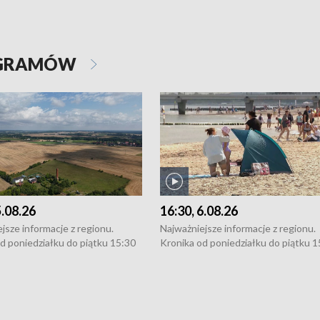
OGRAMÓW
5.08.26
16:30, 6.08.26
jsze informacje z regionu.
Najważniejsze informacje z regionu.
d poniedziałku do piątku 15:30
Kronika od poniedziałku do piątku 1
16:30 (+ rozmowa), 18:30, 21:30.
(flesz), 16:30 (+ rozmowa), 18:30, 21
y i święta 15:30 i 16:30
W weekendy i święta 15:30 i 16:30
8:30 i 21:30. Dziennikarze czekają
(flesz), 18:30 i 21:30. Dziennikarze c
a zgłoszenia: Szczecin - tel. 91-
na Państwa zgłoszenia: Szczecin - te
0, Koszalin - tel. 94-34-50-054,
4 8-10-400, Koszalin - tel. 94-34-50