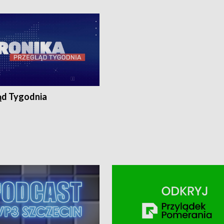
ronika@tvp.pl.
e-mail: kronika@tvp.pl.
ąd Tygodnia