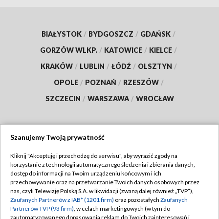
BIAŁYSTOK
/
BYDGOSZCZ
/
GDAŃSK
/
GORZÓW WLKP.
/
KATOWICE
/
KIELCE
/
KRAKÓW
/
LUBLIN
/
ŁÓDŹ
/
OLSZTYN
/
OPOLE
/
POZNAŃ
/
RZESZÓW
/
SZCZECIN
/
WARSZAWA
/
WROCŁAW
Szanujemy Twoją prywatność
Dołącz do nas:
Kliknij "Akceptuję i przechodzę do serwisu", aby wyrazić zgody na
korzystanie z technologii automatycznego śledzenia i zbierania danych,
TVP
dostęp do informacji na Twoim urządzeniu końcowym i ich
Abonament TVP
przechowywanie oraz na przetwarzanie Twoich danych osobowych przez
Regulamin TVP
nas, czyli Telewizję Polską S.A. w likwidacji (zwaną dalej również „TVP”),
Emisja w TVP
Polityka prywatności
Zaufanych Partnerów z IAB* (1201 firm)
oraz pozostałych
Zaufanych
Partnerów TVP (93 firm)
, w celach marketingowych (w tym do
Centrum informacji TVP
Moje zgody
zautomatyzowanego dopasowania reklam do Twoich zainteresowań i