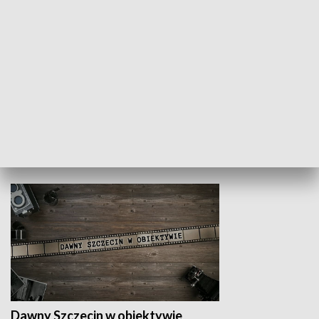
Z indeksem w ręku
Droga po suk
HISTORIA
Dawny Szczecin w obiektywie