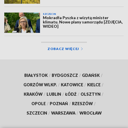
SZCZECIN
Mokradła Pyszka z wizytą minister
klimatu. Nowe plany samorządu [ZDJĘCIA,
WIDEO]
ZOBACZ WIĘCEJ
BIAŁYSTOK
/
BYDGOSZCZ
/
GDAŃSK
/
GORZÓW WLKP.
/
KATOWICE
/
KIELCE
/
KRAKÓW
/
LUBLIN
/
ŁÓDŹ
/
OLSZTYN
/
OPOLE
/
POZNAŃ
/
RZESZÓW
/
SZCZECIN
/
WARSZAWA
/
WROCŁAW