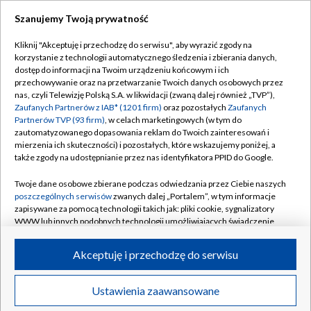
Szanujemy Twoją prywatność
Dołącz do nas:
Kliknij "Akceptuję i przechodzę do serwisu", aby wyrazić zgody na
korzystanie z technologii automatycznego śledzenia i zbierania danych,
TVP
dostęp do informacji na Twoim urządzeniu końcowym i ich
Abonament TVP
przechowywanie oraz na przetwarzanie Twoich danych osobowych przez
Regulamin TVP
nas, czyli Telewizję Polską S.A. w likwidacji (zwaną dalej również „TVP”),
Emisja w TVP
Polityka prywatności
Zaufanych Partnerów z IAB* (1201 firm)
oraz pozostałych
Zaufanych
Partnerów TVP (93 firm)
, w celach marketingowych (w tym do
Centrum informacji TVP
Moje zgody
zautomatyzowanego dopasowania reklam do Twoich zainteresowań i
mierzenia ich skuteczności) i pozostałych, które wskazujemy poniżej, a
Naziemna Telewizja Cyfrowa
Pomoc
także zgody na udostępnianie przez nas identyfikatora PPID do Google.
Sklep TVP
Biuro reklamy
Twoje dane osobowe zbierane podczas odwiedzania przez Ciebie naszych
Rada Programowa
Kontakt
poszczególnych serwisów
zwanych dalej „Portalem”, w tym informacje
zapisywane za pomocą technologii takich jak: pliki cookie, sygnalizatory
System NOS
WWW lub innych podobnych technologii umożliwiających świadczenie
dopasowanych i bezpiecznych usług, personalizację treści oraz reklam,
Informacje o nadawcy
Kanały
udostępnianie funkcji mediów społecznościowych oraz analizowanie
Akceptuję i przechodzę do serwisu
ruchu w Internecie.
Program dla prasy
©2026 Telewizja Polska S.A. w likwidacji
Biuro Reklamy
Twoje dane osobowe zbierane podczas odwiedzania przez Ciebie
Ustawienia zaawansowane
poszczególnych serwisów
na Portalu, takie jak adresy IP, identyfikatory
Ogłoszenie przetargowe
Twoich urządzeń końcowych i identyfikatory plików cookie, informacje o