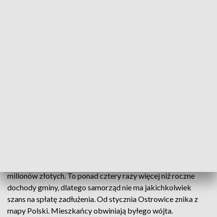
struktur – powiedział Marcin Pawlicki, zarząd okręgowy PiS
w Szczecinie.
Największa afera w Zachodniopomorskiem związana z
braniem pożyczek w parabankach wybuchła jednak w
Ostrowicach. To tam wójt popierany przez Platformę
Obywatelską doprowadził do rekordowego zadłużenia
gminy. - Rządził tą gminą i zadłużył ją burmistrz, który był
związany z Platformą Obywatelską. PO widziała to
zadłużenie i nic nie zrobiła – mówił Artur Szałabawka, poseł
PiS. Już w 2010 roku, gdy dług wynosił 6 milionów złotych do
rządu PO-PSL trafił wniosek, by wprowadzić do Ostrowic
komisarza. Jednak tego nie zrobiono. Mimo kolejnych
informacji o fatalnej sytuacji gminy nikt z ówczesnych
decydentów nie reagował. Dziś dług wynosi blisko 50
milionów złotych. To ponad cztery razy więcej niż roczne
dochody gminy, dlatego samorząd nie ma jakichkolwiek
szans na spłatę zadłużenia. Od stycznia Ostrowice znika z
mapy Polski. Mieszkańcy obwiniają byłego wójta.