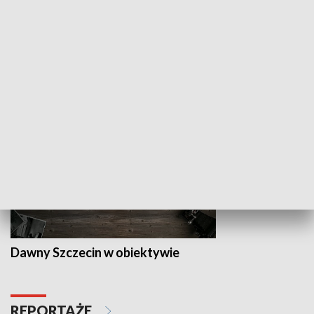
Z indeksem w ręku
Droga po suk
HISTORIA
Dawny Szczecin w obiektywie
REPORTAŻE