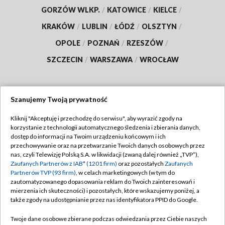
GORZÓW WLKP.
/
KATOWICE
/
KIELCE
/
KRAKÓW
/
LUBLIN
/
ŁÓDŹ
/
OLSZTYN
/
OPOLE
/
POZNAŃ
/
RZESZÓW
/
SZCZECIN
/
WARSZAWA
/
WROCŁAW
Szanujemy Twoją prywatność
Dołącz do nas:
Kliknij "Akceptuję i przechodzę do serwisu", aby wyrazić zgody na
korzystanie z technologii automatycznego śledzenia i zbierania danych,
TVP
dostęp do informacji na Twoim urządzeniu końcowym i ich
Abonament TVP
przechowywanie oraz na przetwarzanie Twoich danych osobowych przez
Regulamin TVP
nas, czyli Telewizję Polską S.A. w likwidacji (zwaną dalej również „TVP”),
Emisja w TVP
Polityka prywatności
Zaufanych Partnerów z IAB* (1201 firm)
oraz pozostałych
Zaufanych
Partnerów TVP (93 firm)
, w celach marketingowych (w tym do
Centrum informacji TVP
Moje zgody
zautomatyzowanego dopasowania reklam do Twoich zainteresowań i
mierzenia ich skuteczności) i pozostałych, które wskazujemy poniżej, a
Naziemna Telewizja Cyfrowa
Pomoc
także zgody na udostępnianie przez nas identyfikatora PPID do Google.
Sklep TVP
Biuro reklamy
Twoje dane osobowe zbierane podczas odwiedzania przez Ciebie naszych