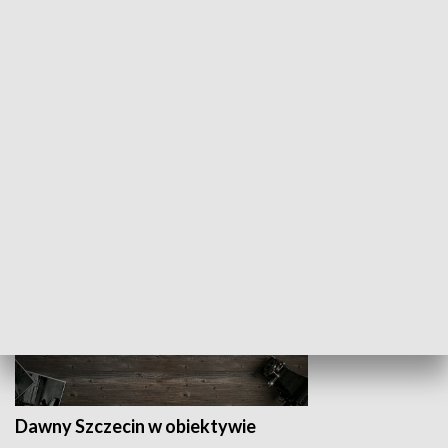
Z indeksem w ręku
Droga po suk
HISTORIA
Dawny Szczecin w obiektywie