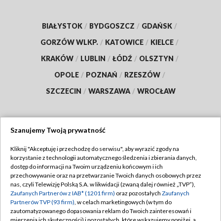
BIAŁYSTOK
/
BYDGOSZCZ
/
GDAŃSK
/
GORZÓW WLKP.
/
KATOWICE
/
KIELCE
/
KRAKÓW
/
LUBLIN
/
ŁÓDŹ
/
OLSZTYN
/
OPOLE
/
POZNAŃ
/
RZESZÓW
/
SZCZECIN
/
WARSZAWA
/
WROCŁAW
Szanujemy Twoją prywatność
Dołącz do nas:
Kliknij "Akceptuję i przechodzę do serwisu", aby wyrazić zgody na
korzystanie z technologii automatycznego śledzenia i zbierania danych,
TVP
dostęp do informacji na Twoim urządzeniu końcowym i ich
Abonament TVP
przechowywanie oraz na przetwarzanie Twoich danych osobowych przez
Regulamin TVP
nas, czyli Telewizję Polską S.A. w likwidacji (zwaną dalej również „TVP”),
Emisja w TVP
Polityka prywatności
Zaufanych Partnerów z IAB* (1201 firm)
oraz pozostałych
Zaufanych
Partnerów TVP (93 firm)
, w celach marketingowych (w tym do
Centrum informacji TVP
Moje zgody
zautomatyzowanego dopasowania reklam do Twoich zainteresowań i
mierzenia ich skuteczności) i pozostałych, które wskazujemy poniżej, a