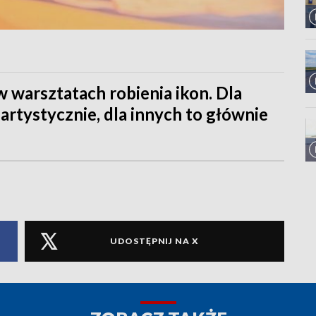
 warsztatach robienia ikon. Dla
 artystycznie, dla innych to głównie
UDOSTĘPNIJ NA X