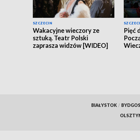
SZCZECIN
SZCZEC
Wakacyjne wieczory ze
Pięć 
sztuką. Teatr Polski
Począ
zaprasza widzów [WIDEO]
Wiec
BIAŁYSTOK
/
BYDGO
OLSZTY