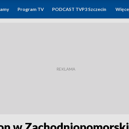
ramy
Program TV
PODCAST TVP3 Szczecin
Więce
kon w Zachodniopomorsk