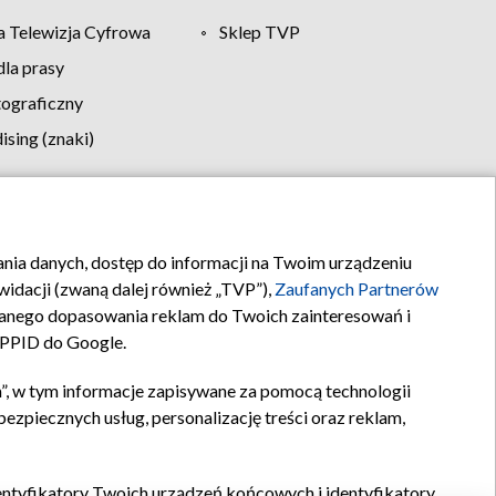
 Telewizja Cyfrowa
Sklep TVP
la prasy
tograficzny
sing (znaki)
klamy
Kontakt
rania danych, dostęp do informacji na Twoim urządzeniu
idacji (zwaną dalej również „TVP”),
Zaufanych Partnerów
anego dopasowania reklam do Twoich zainteresowań i
a PPID do Google.
”, w tym informacje zapisywane za pomocą technologii
zpiecznych usług, personalizację treści oraz reklam,
identyfikatory Twoich urządzeń końcowych i identyfikatory