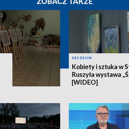
ZOBACZ TAKŻE
SZCZECIN
Kobiety i sztuka w S
Ruszyła wystawa „Ś
[WIDEO]