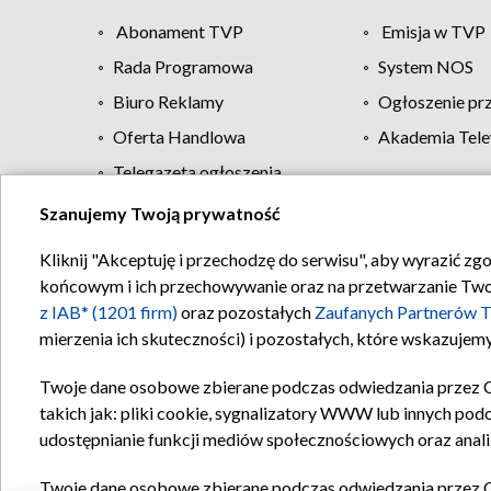
Abonament TVP
Emisja w TVP
Rada Programowa
System NOS
Biuro Reklamy
Ogłoszenie pr
Oferta Handlowa
Akademia Tele
Telegazeta ogłoszenia
Szanujemy Twoją prywatność
Regulamin TVP
Kliknij "Akceptuję i przechodzę do serwisu", aby wyrazić zg
końcowym i ich przechowywanie oraz na przetwarzanie Twoich
z IAB* (1201 firm)
oraz pozostałych
Zaufanych Partnerów T
mierzenia ich skuteczności) i pozostałych, które wskazujemy
Twoje dane osobowe zbierane podczas odwiedzania przez 
takich jak: pliki cookie, sygnalizatory WWW lub innych pod
udostępnianie funkcji mediów społecznościowych oraz anali
Twoje dane osobowe zbierane podczas odwiedzania przez 