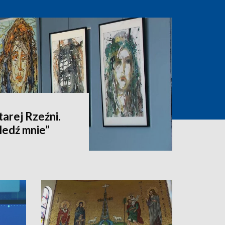
tarej Rzeźni.
ledź mnie”