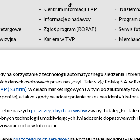
Centrum informacji TVP
Naziemna
Informacje o nadawcy
Program d
zetargowe
Zgłoś program (ROPAT)
Serwis fo
wizyjna
Kariera w TVP
Merchandi
Polityka prywatności
Moje zgody
Pomoc
Biuro re
ody na korzystanie z technologii automatycznego śledzenia i zbie
 danych osobowych przez nas, czyli Telewizję Polską S.A. w likw
VP (93 firm)
, w celach marketingowych (w tym do zautomatyzow
 poniżej, a także zgody na udostępnianie przez nas identyfikator
Ciebie naszych
poszczególnych serwisów
zwanych dalej „Portalem
obnych technologii umożliwiających świadczenie dopasowanych i be
zowanie ruchu w Internecie.
Ciebie
poszczególnych serwisów
na Portalu, takie jak adresy IP, 