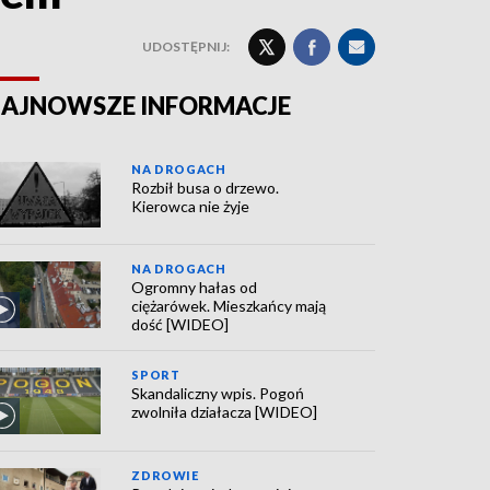
UDOSTĘPNIJ:
AJNOWSZE INFORMACJE
NA DROGACH
Rozbił busa o drzewo.
Kierowca nie żyje
NA DROGACH
Ogromny hałas od
ciężarówek. Mieszkańcy mają
dość [WIDEO]
SPORT
Skandaliczny wpis. Pogoń
zwolniła działacza [WIDEO]
ZDROWIE