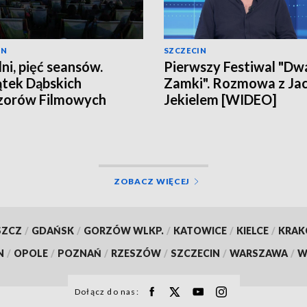
IN
SZCZECIN
dni, pięć seansów.
Pierwszy Festiwal "Dw
tek Dąbskich
Zamki". Rozmowa z Ja
zorów Filmowych
Jekielem [WIDEO]
ZOBACZ WIĘCEJ
SZCZ
/
GDAŃSK
/
GORZÓW WLKP.
/
KATOWICE
/
KIELCE
/
KRA
N
/
OPOLE
/
POZNAŃ
/
RZESZÓW
/
SZCZECIN
/
WARSZAWA
/
W
Dołącz do nas: