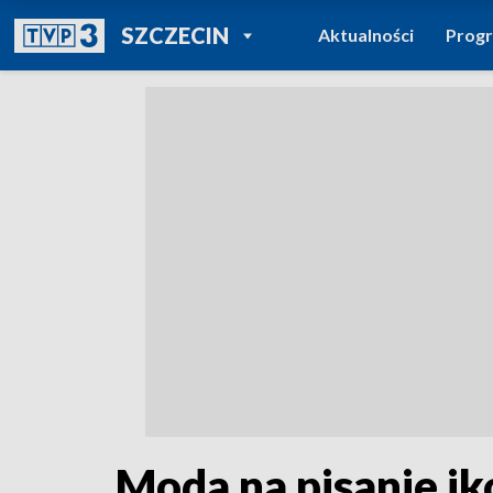
POWRÓT DO
SZCZECIN
Aktualności
Prog
TVP REGIONY
Moda na pisanie i