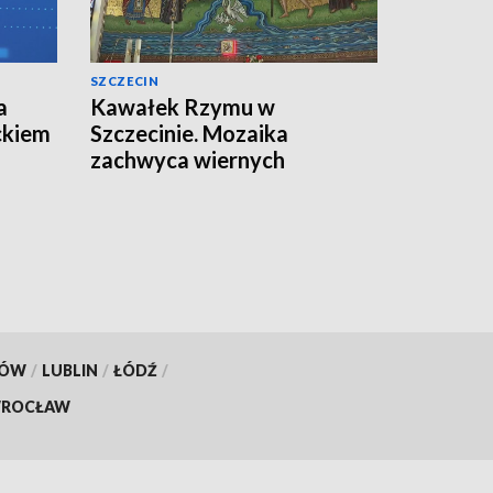
SZCZECIN
a
Kawałek Rzymu w
ckiem
Szczecinie. Mozaika
zachwyca wiernych
[WIDEO]
KÓW
/
LUBLIN
/
ŁÓDŹ
/
ROCŁAW