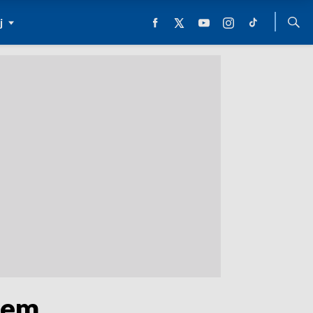
j
iem