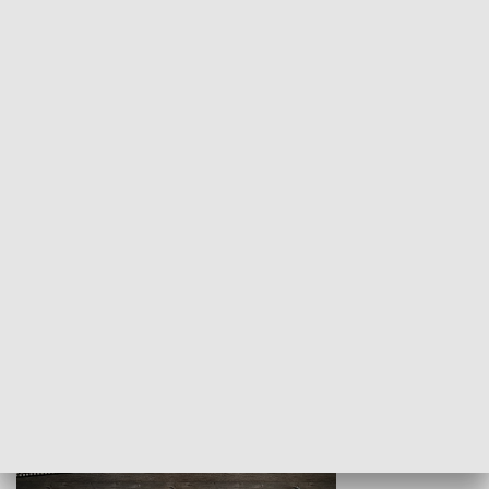
Z indeksem w ręku
Droga po suk
HISTORIA