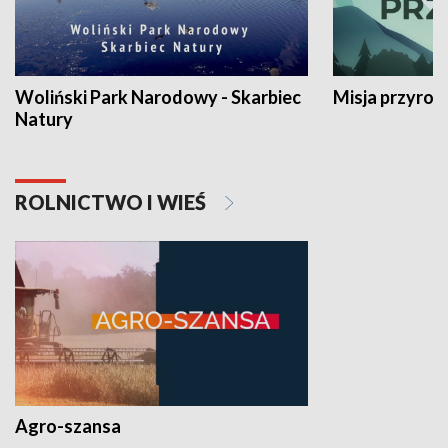
Woliński Park Narodowy - Skarbiec
Misja przyrod
Natury
ROLNICTWO I WIEŚ
Agro-szansa