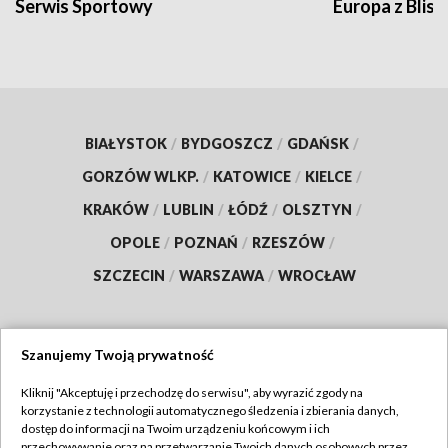
Serwis Sportowy
Europa z Blisk
BIAŁYSTOK
/
BYDGOSZCZ
/
GDAŃSK
/
GORZÓW WLKP.
/
KATOWICE
/
KIELCE
/
KRAKÓW
/
LUBLIN
/
ŁÓDŹ
/
OLSZTYN
/
OPOLE
/
POZNAŃ
/
RZESZÓW
/
SZCZECIN
/
WARSZAWA
/
WROCŁAW
Szanujemy Twoją prywatność
Dołącz do nas:
Kliknij "Akceptuję i przechodzę do serwisu", aby wyrazić zgody na
korzystanie z technologii automatycznego śledzenia i zbierania danych,
TVP
dostęp do informacji na Twoim urządzeniu końcowym i ich
Abonament TVP
przechowywanie oraz na przetwarzanie Twoich danych osobowych przez