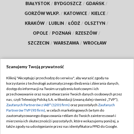
BIAŁYSTOK
/
BYDGOSZCZ
/
GDAŃSK
/
GORZÓW WLKP.
/
KATOWICE
/
KIELCE
/
KRAKÓW
/
LUBLIN
/
ŁÓDŹ
/
OLSZTYN
/
OPOLE
/
POZNAŃ
/
RZESZÓW
/
SZCZECIN
/
WARSZAWA
/
WROCŁAW
Szanujemy Twoją prywatność
Dołącz do nas:
Kliknij "Akceptuję i przechodzę do serwisu", aby wyrazić zgody na
korzystanie z technologii automatycznego śledzenia i zbierania danych,
TVP
dostęp do informacji na Twoim urządzeniu końcowym i ich
Abonament TVP
przechowywanie oraz na przetwarzanie Twoich danych osobowych przez
Regulamin TVP
nas, czyli Telewizję Polską S.A. w likwidacji (zwaną dalej również „TVP”),
Emisja w TVP
Polityka prywatności
Zaufanych Partnerów z IAB* (1201 firm)
oraz pozostałych
Zaufanych
Partnerów TVP (93 firm)
, w celach marketingowych (w tym do
Centrum informacji TVP
Moje zgody
zautomatyzowanego dopasowania reklam do Twoich zainteresowań i
mierzenia ich skuteczności) i pozostałych, które wskazujemy poniżej, a
Naziemna Telewizja Cyfrowa
Pomoc
także zgody na udostępnianie przez nas identyfikatora PPID do Google.
Sklep TVP