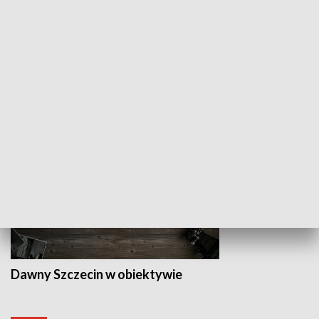
Z indeksem w ręku
Droga po suk
HISTORIA
Dawny Szczecin w obiektywie