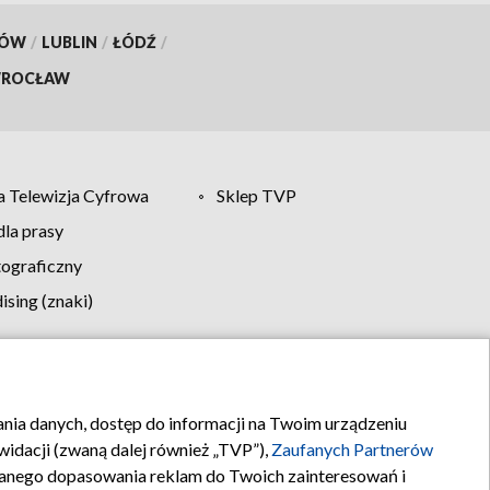
KÓW
/
LUBLIN
/
ŁÓDŹ
/
ROCŁAW
 Telewizja Cyfrowa
Sklep TVP
la prasy
tograficzny
sing (znaki)
klamy
Kontakt
rania danych, dostęp do informacji na Twoim urządzeniu
idacji (zwaną dalej również „TVP”),
Zaufanych Partnerów
anego dopasowania reklam do Twoich zainteresowań i