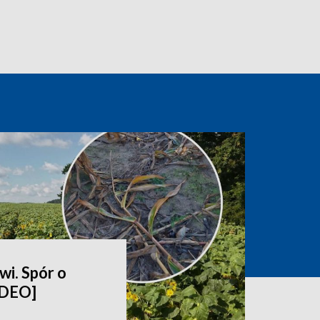
wi. Spór o
IDEO]