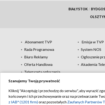
BIAŁYSTOK
/
BYDGO
OLSZTY
Abonament TVP
Emisja w TVP
Rada Programowa
System NOS
Biuro Reklamy
Ogłoszenie pr
Oferta Handlowa
Akademia Tele
Telegazeta ogłoszenia
Szanujemy Twoją prywatność
Regulamin TVP
Kliknij "Akceptuję i przechodzę do serwisu", aby wyrazić zg
końcowym i ich przechowywanie oraz na przetwarzanie Twoich
z IAB* (1201 firm)
oraz pozostałych
Zaufanych Partnerów T