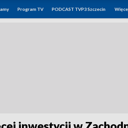
ramy
Program TV
PODCAST TVP3 Szczecin
Więce
ęcej inwestycji w Zacho