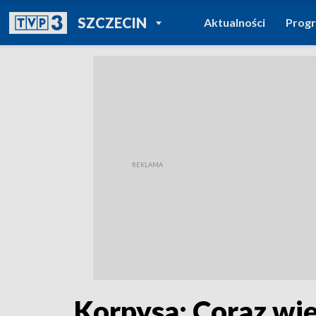
POWRÓT DO
SZCZECIN
Aktualności
Prog
TVP REGIONY
Korpysa: Coraz wi