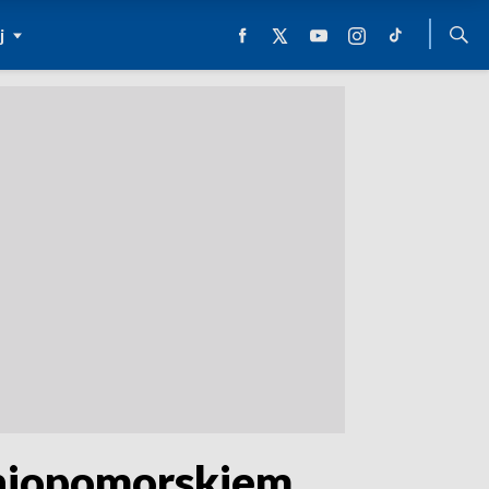
j
dniopomorskiem