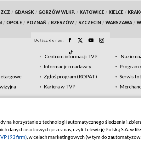
SZCZ
/
GDAŃSK
/
GORZÓW WLKP.
/
KATOWICE
/
KIELCE
/
KRA
N
/
OPOLE
/
POZNAŃ
/
RZESZÓW
/
SZCZECIN
/
WARSZAWA
/
W
Dołącz do nas:
Centrum informacji TVP
Naziemna
Informacje o nadawcy
Program d
zetargowe
Zgłoś program (ROPAT)
Serwis fo
wizyjna
Kariera w TVP
Merchandi
Polityka prywatności
Moje zgody
Pomoc
Biuro re
ody na korzystanie z technologii automatycznego śledzenia i zbie
 danych osobowych przez nas, czyli Telewizję Polską S.A. w likw
VP (93 firm)
, w celach marketingowych (w tym do zautomatyzow