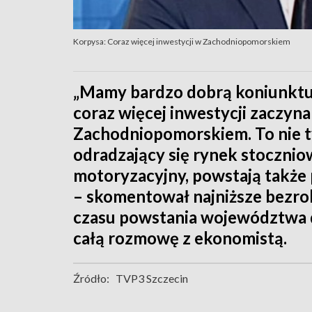
Korpysa: Coraz więcej inwestycji w Zachodniopomorskiem
„Mamy bardzo dobrą koniunktur
coraz więcej inwestycji zaczyna
Zachodniopomorskiem. To nie t
odradzający się rynek stocznio
motoryzacyjny, powstają także 
– skomentował najniższe bezr
czasu powstania województwa d
całą rozmowę z ekonomistą.
Źródło:
TVP3 Szczecin