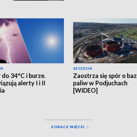
IN
SZCZECIN
 do 34°C i burze.
Zaostrza się spór o ba
zują alerty I i II
paliw w Podjuchach
ia
[WIDEO]
ZOBACZ WIĘCEJ