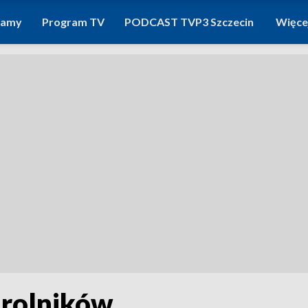
ramy
Program TV
PODCAST TVP3 Szczecin
Więce
 rolników