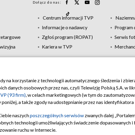
Dołącz do nas:
Centrum informacji TVP
Naziemna
Informacje o nadawcy
Program d
zetargowe
Zgłoś program (ROPAT)
Serwis fo
wizyjna
Kariera w TVP
Merchandi
Polityka prywatności
Moje zgody
Pomoc
Biuro re
ody na korzystanie z technologii automatycznego śledzenia i zbie
 danych osobowych przez nas, czyli Telewizję Polską S.A. w likw
VP (93 firm)
, w celach marketingowych (w tym do zautomatyzow
 poniżej, a także zgody na udostępnianie przez nas identyfikator
Ciebie naszych
poszczególnych serwisów
zwanych dalej „Portalem
obnych technologii umożliwiających świadczenie dopasowanych i be
zowanie ruchu w Internecie.