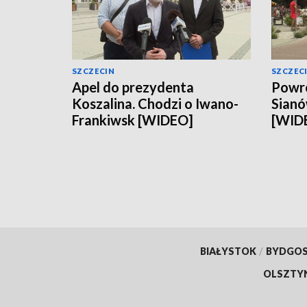
SZCZECIN
SZCZEC
Apel do prezydenta
Powró
Koszalina. Chodzi o Iwano-
Sianó
Frankiwsk [WIDEO]
[WID
BIAŁYSTOK
/
BYDGO
OLSZTY