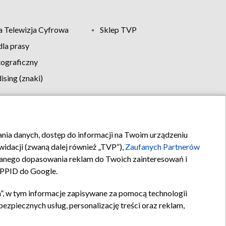
 Telewizja Cyfrowa
Sklep TVP
la prasy
tograficzny
sing (znaki)
klamy
Kontakt
rania danych, dostęp do informacji na Twoim urządzeniu
idacji (zwaną dalej również „TVP”),
Zaufanych Partnerów
anego dopasowania reklam do Twoich zainteresowań i
a PPID do Google.
”, w tym informacje zapisywane za pomocą technologii
zpiecznych usług, personalizację treści oraz reklam,