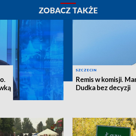
ZOBACZ TAKŻE
SZCZECIN
o.
Remis w komisji. M
ewką
Dudka bez decyzji