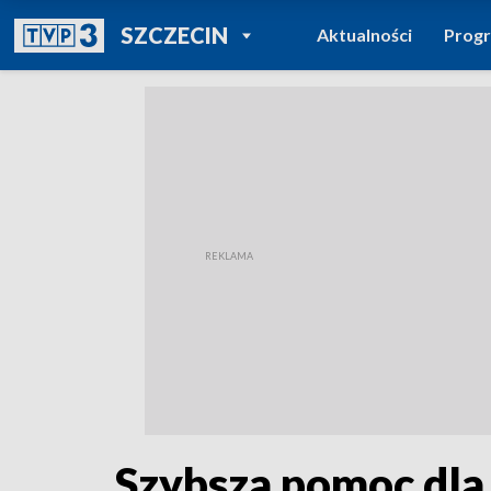
POWRÓT DO
SZCZECIN
Aktualności
Prog
TVP REGIONY
Szybsza pomoc dla