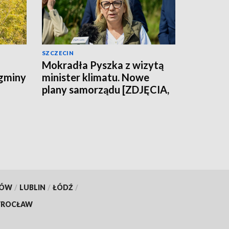
SZCZECIN
Mokradła Pyszka z wizytą
 gminy
minister klimatu. Nowe
plany samorządu [ZDJĘCIA,
WIDEO]
KÓW
/
LUBLIN
/
ŁÓDŹ
/
ROCŁAW