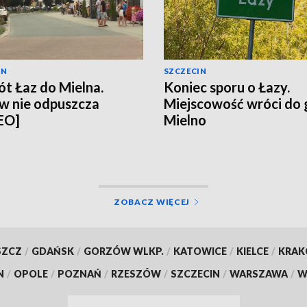
IN
SZCZECIN
t Łaz do Mielna.
Koniec sporu o Łazy.
w nie odpuszcza
Miejscowość wróci do
EO]
Mielno
ZOBACZ WIĘCEJ
SZCZ
/
GDAŃSK
/
GORZÓW WLKP.
/
KATOWICE
/
KIELCE
/
KRA
N
/
OPOLE
/
POZNAŃ
/
RZESZÓW
/
SZCZECIN
/
WARSZAWA
/
W