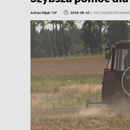
Adrian Nijak / DF
2018-08-10
|
ZACHODNIOPOMORS