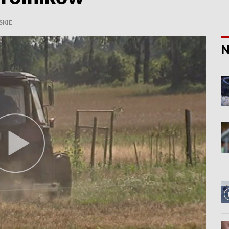
KIE
N