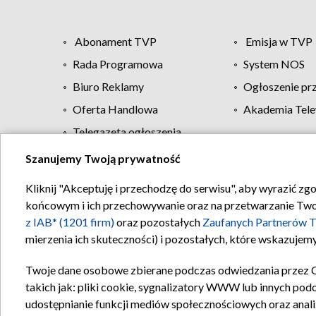
Abonament TVP
Emisja w TVP
Rada Programowa
System NOS
Biuro Reklamy
Ogłoszenie pr
Oferta Handlowa
Akademia Tele
Telegazeta ogłoszenia
Szanujemy Twoją prywatność
Regulamin TVP
Kliknij "Akceptuję i przechodzę do serwisu", aby wyrazić zg
końcowym i ich przechowywanie oraz na przetwarzanie Twoich
z IAB* (1201 firm)
oraz pozostałych
Zaufanych Partnerów T
mierzenia ich skuteczności) i pozostałych, które wskazujemy
Twoje dane osobowe zbierane podczas odwiedzania przez 
takich jak: pliki cookie, sygnalizatory WWW lub innych pod
udostępnianie funkcji mediów społecznościowych oraz anali