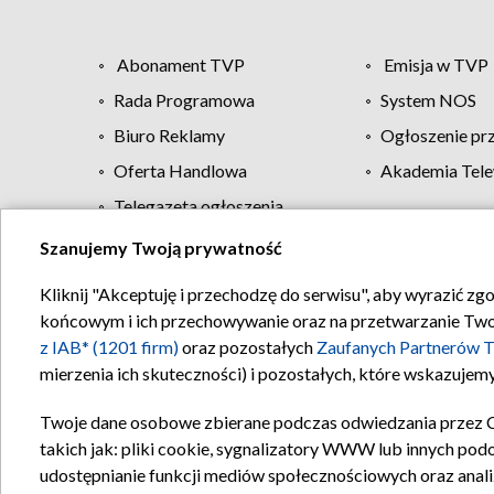
Abonament TVP
Emisja w TVP
Rada Programowa
System NOS
Biuro Reklamy
Ogłoszenie pr
Oferta Handlowa
Akademia Tele
Telegazeta ogłoszenia
Szanujemy Twoją prywatność
Regulamin TVP
Kliknij "Akceptuję i przechodzę do serwisu", aby wyrazić zg
końcowym i ich przechowywanie oraz na przetwarzanie Twoich
z IAB* (1201 firm)
oraz pozostałych
Zaufanych Partnerów T
mierzenia ich skuteczności) i pozostałych, które wskazujemy
Twoje dane osobowe zbierane podczas odwiedzania przez 
takich jak: pliki cookie, sygnalizatory WWW lub innych pod
udostępnianie funkcji mediów społecznościowych oraz anali