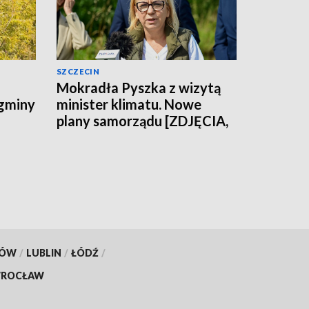
SZCZECIN
Mokradła Pyszka z wizytą
 gminy
minister klimatu. Nowe
plany samorządu [ZDJĘCIA,
WIDEO]
KÓW
/
LUBLIN
/
ŁÓDŹ
/
ROCŁAW