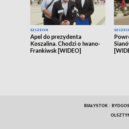
SZCZECIN
SZCZEC
Apel do prezydenta
Powró
Koszalina. Chodzi o Iwano-
Sianó
Frankiwsk [WIDEO]
[WID
BIAŁYSTOK
/
BYDGO
OLSZTY