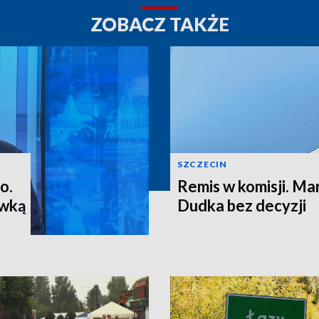
ZOBACZ TAKŻE
SZCZECIN
o.
Remis w komisji. M
ewką
Dudka bez decyzji