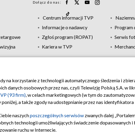
Dołącz do nas:
Centrum informacji TVP
Naziemna
Informacje o nadawcy
Program d
zetargowe
Zgłoś program (ROPAT)
Serwis fo
wizyjna
Kariera w TVP
Merchandi
Polityka prywatności
Moje zgody
Pomoc
Biuro re
ody na korzystanie z technologii automatycznego śledzenia i zbie
 danych osobowych przez nas, czyli Telewizję Polską S.A. w likw
VP (93 firm)
, w celach marketingowych (w tym do zautomatyzow
 poniżej, a także zgody na udostępnianie przez nas identyfikator
Ciebie naszych
poszczególnych serwisów
zwanych dalej „Portalem
obnych technologii umożliwiających świadczenie dopasowanych i be
zowanie ruchu w Internecie.