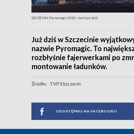
SZCZECIN: Pyromagic 2018 - start już dziś
Już dziś w Szczecinie wyjątkow
nazwie Pyromagic. To największ
rozbłyśnie fajerwerkami po zmro
montowanie ładunków.
Źródło:
TVP3 Szczecin
UDOSTĘPNIJ NA FACEBOOKU