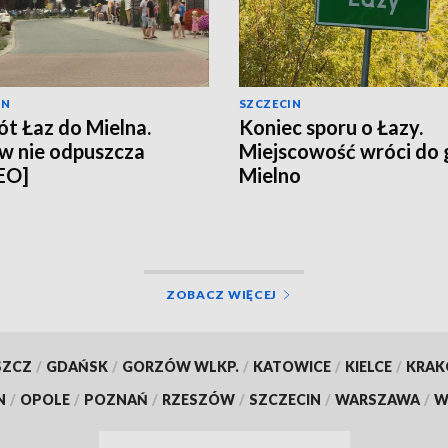
IN
SZCZECIN
t Łaz do Mielna.
Koniec sporu o Łazy.
w nie odpuszcza
Miejscowość wróci do
EO]
Mielno
ZOBACZ WIĘCEJ
SZCZ
/
GDAŃSK
/
GORZÓW WLKP.
/
KATOWICE
/
KIELCE
/
KRA
N
/
OPOLE
/
POZNAŃ
/
RZESZÓW
/
SZCZECIN
/
WARSZAWA
/
W