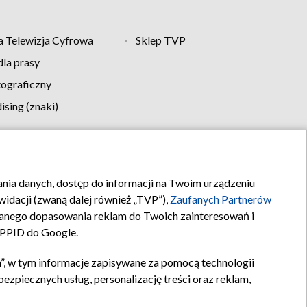
 Telewizja Cyfrowa
Sklep TVP
la prasy
tograficzny
sing (znaki)
klamy
Kontakt
rania danych, dostęp do informacji na Twoim urządzeniu
idacji (zwaną dalej również „TVP”),
Zaufanych Partnerów
anego dopasowania reklam do Twoich zainteresowań i
a PPID do Google.
”, w tym informacje zapisywane za pomocą technologii
zpiecznych usług, personalizację treści oraz reklam,