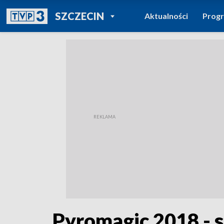
POWRÓT DO
SZCZECIN
Aktualności
Prog
TVP REGIONY
Pyromagic 2018 - st