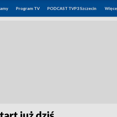
ramy
Program TV
PODCAST TVP3 Szczecin
Więce
art już dziś