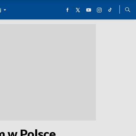
j
m w Polsce