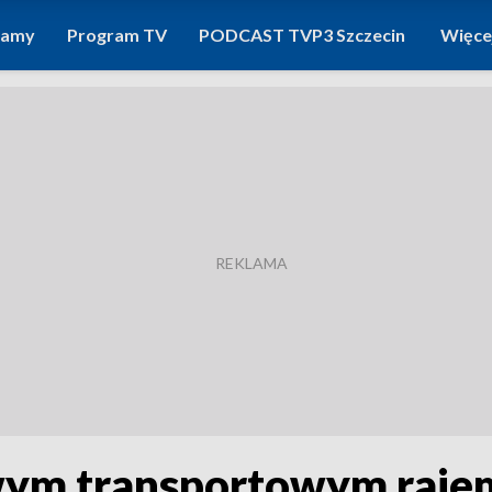
ramy
Program TV
PODCAST TVP3 Szczecin
Więce
wym transportowym raje