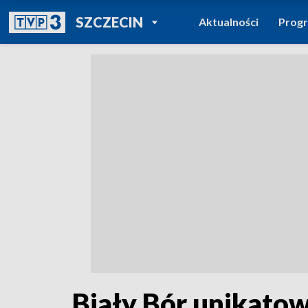
POWRÓT DO
SZCZECIN
Aktualności
Prog
TVP REGIONY
Biały Bór unikato