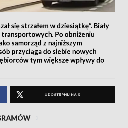
ł się strzałem w dziesiątkę”. Biały
 transportowych. Po obniżeniu
jako samorząd z najniższym
sób przyciąga do siebie nowych
siębiorców tym większe wpływy do
UDOSTĘPNIJ NA X
OGRAMÓW