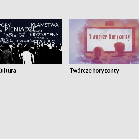
Kultura
Twórcze horyzonty