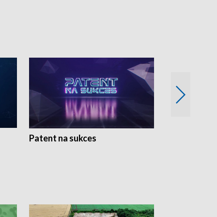
Patent na sukces
Rolnictwo w 