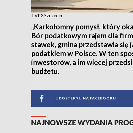
TVP3 Szczecin
„Karkołomny pomysł, który okaza
Bór podatkowym rajem dla firm
stawek, gmina przedstawia się 
podatkiem w Polsce. W ten spo
inwestorów, a im więcej przed
budżetu.
UDOSTĘPNIJ NA FACEBOOKU
NAJNOWSZE WYDANIA PR