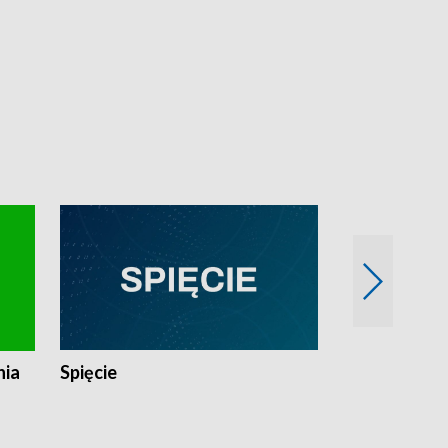
nia
Spięcie
Niedziałkow