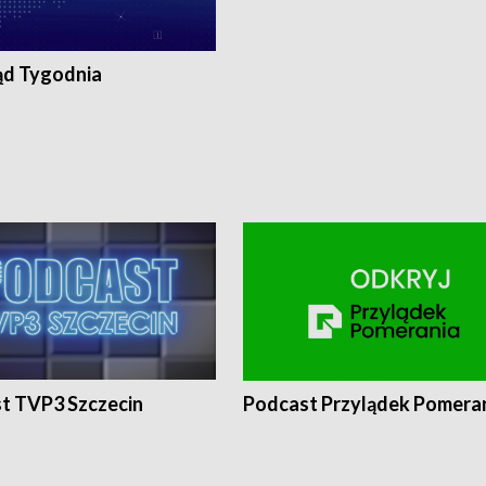
ąd Tygodnia
t TVP3 Szczecin
Podcast Przylądek Pomera