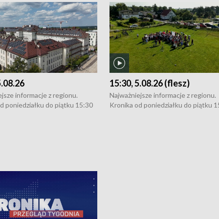
5.08.26
15:30, 5.08.26 (flesz)
jsze informacje z regionu.
Najważniejsze informacje z regionu.
d poniedziałku do piątku 15:30
Kronika od poniedziałku do piątku 1
16:30 (+ rozmowa), 18:30, 21:30.
(flesz), 16:30 (+ rozmowa), 18:30, 21
y i święta 15:30 i 16:30
W weekendy i święta 15:30 i 16:30
8:30 i 21:30. Dziennikarze czekają
(flesz), 18:30 i 21:30. Dziennikarze c
a zgłoszenia: Szczecin - tel. 91-
na Państwa zgłoszenia: Szczecin - te
0, Koszalin - tel. 94-34-50-054,
4 8-10-400, Koszalin - tel. 94-34-50
ronika@tvp.pl.
e-mail: kronika@tvp.pl.