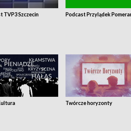
t TVP3 Szczecin
Podcast Przylądek Pomera
Kultura
Twórcze horyzonty