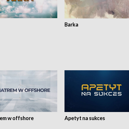
Barka
rem w offshore
Apetyt na sukces