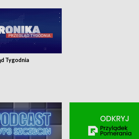
ronika@tvp.pl.
e-mail: kronika@tvp.pl.
ąd Tygodnia