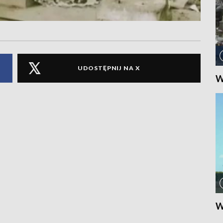
UDOSTĘPNIJ NA X
W
W