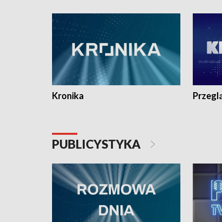
e-mail: kronika@tvp.pl.
e-mail: k
Kronika
Przegl
PUBLICYSTYKA