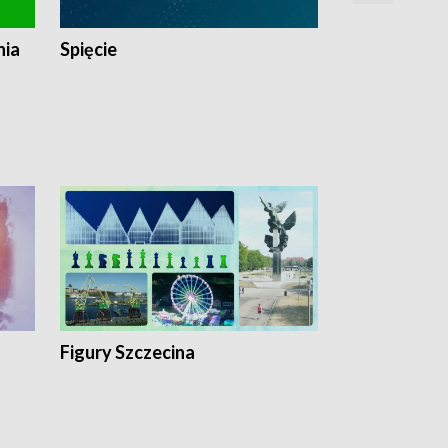
nia
Spięcie
Niedziałkow
Figury Szczecina