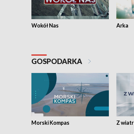
Wokół Nas
Arka
GOSPODARKA
Morski Kompas
Z wiat