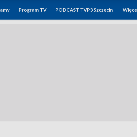
ramy
Program TV
PODCAST TVP3 Szczecin
Więce