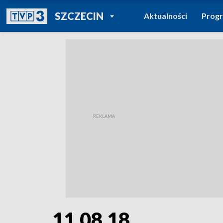
POWRÓT DO
SZCZECIN
Aktualności
Prog
TVP REGIONY
11.08.18