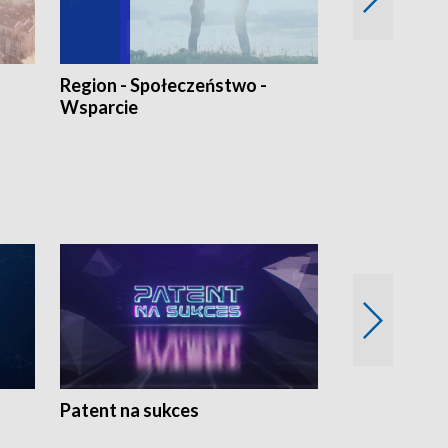
Region - Społeczeństwo -
Bez Barier
Wsparcie
Patent na sukces
Rolnictwo w 