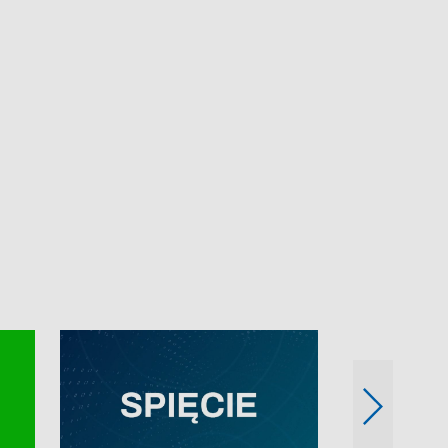
e-mail: kronika@tvp.pl.
e-mail: kronika@t