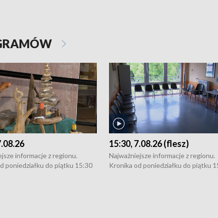
OGRAMÓW
7.08.26
15:30, 7.08.26 (flesz)
jsze informacje z regionu.
Najważniejsze informacje z regionu.
d poniedziałku do piątku 15:30
Kronika od poniedziałku do piątku 1
16:30 (+ rozmowa), 18:30, 21:30.
(flesz), 16:30 (+ rozmowa), 18:30, 21
y i święta 15:30 i 16:30
W weekendy i święta 15:30 i 16:30
8:30 i 21:30. Dziennikarze czekają
(flesz), 18:30 i 21:30. Dziennikarze c
a zgłoszenia: Szczecin - tel. 91-
na Państwa zgłoszenia: Szczecin - te
0, Koszalin - tel. 94-34-50-054,
4 8-10-400, Koszalin - tel. 94-34-50