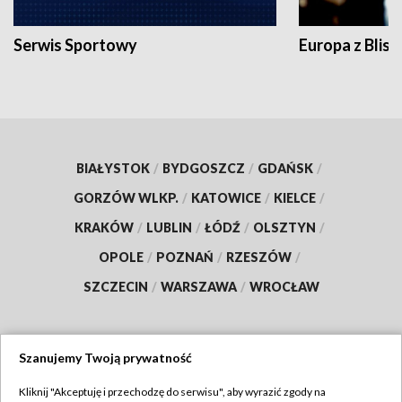
Serwis Sportowy
Europa z Blisk
BIAŁYSTOK
/
BYDGOSZCZ
/
GDAŃSK
/
GORZÓW WLKP.
/
KATOWICE
/
KIELCE
/
KRAKÓW
/
LUBLIN
/
ŁÓDŹ
/
OLSZTYN
/
OPOLE
/
POZNAŃ
/
RZESZÓW
/
SZCZECIN
/
WARSZAWA
/
WROCŁAW
Szanujemy Twoją prywatność
Dołącz do nas:
Kliknij "Akceptuję i przechodzę do serwisu", aby wyrazić zgody na