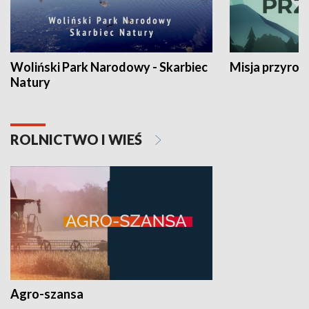
Woliński Park Narodowy - Skarbiec
Misja przyrod
Natury
ROLNICTWO I WIEŚ
Agro-szansa