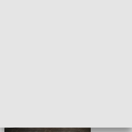
Z indeksem w ręku
Droga po suk
HISTORIA