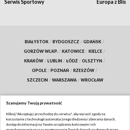
Serwis Sportowy
Europa z Blisk
BIAŁYSTOK
/
BYDGOSZCZ
/
GDAŃSK
/
GORZÓW WLKP.
/
KATOWICE
/
KIELCE
/
KRAKÓW
/
LUBLIN
/
ŁÓDŹ
/
OLSZTYN
/
OPOLE
/
POZNAŃ
/
RZESZÓW
/
SZCZECIN
/
WARSZAWA
/
WROCŁAW
Szanujemy Twoją prywatność
Dołącz do nas:
Kliknij "Akceptuję i przechodzę do serwisu", aby wyrazić zgody na
korzystanie z technologii automatycznego śledzenia i zbierania danych,
TVP
dostęp do informacji na Twoim urządzeniu końcowym i ich
Abonament TVP
przechowywanie oraz na przetwarzanie Twoich danych osobowych przez