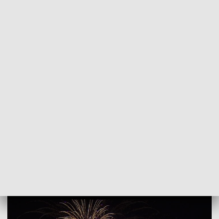
POWRÓT DO
SZCZECIN
TVP REGIONY
Relacja z Pyromagic 2018 w TVP3
Szczecin
2018-08-12
NS