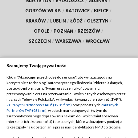
BIAŁYSTOK
/
BYDGOSZCZ
/
GDAŃSK
/
GORZÓW WLKP.
/
KATOWICE
/
KIELCE
/
KRAKÓW
/
LUBLIN
/
ŁÓDŹ
/
OLSZTYN
/
OPOLE
/
POZNAŃ
/
RZESZÓW
/
SZCZECIN
/
WARSZAWA
/
WROCŁAW
Szanujemy Twoją prywatność
Dołącz do nas:
Kliknij "Akceptuję i przechodzę do serwisu", aby wyrazić zgody na
korzystanie z technologii automatycznego śledzenia i zbierania danych,
TVP
dostęp do informacji na Twoim urządzeniu końcowym i ich
Abonament TVP
przechowywanie oraz na przetwarzanie Twoich danych osobowych przez
Regulamin TVP
nas, czyli Telewizję Polską S.A. w likwidacji (zwaną dalej również „TVP”),
Emisja w TVP
Polityka prywatności
Zaufanych Partnerów z IAB* (1201 firm)
oraz pozostałych
Zaufanych
Partnerów TVP (93 firm)
, w celach marketingowych (w tym do
Centrum informacji TVP
Moje zgody
zautomatyzowanego dopasowania reklam do Twoich zainteresowań i
mierzenia ich skuteczności) i pozostałych, które wskazujemy poniżej, a
Naziemna Telewizja Cyfrowa
Pomoc
także zgody na udostępnianie przez nas identyfikatora PPID do Google.
Sklep TVP
Biuro reklamy