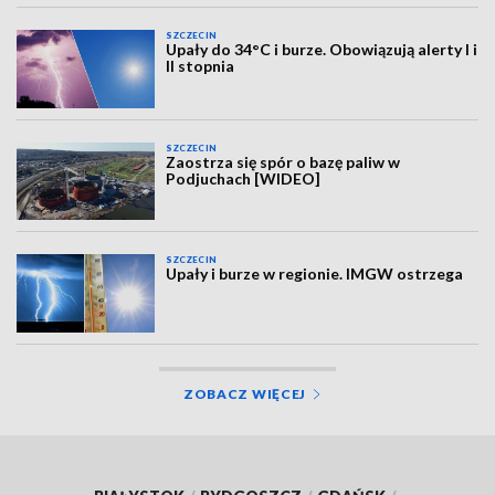
SZCZECIN
Upały do 34°C i burze. Obowiązują alerty I i
II stopnia
SZCZECIN
Zaostrza się spór o bazę paliw w
Podjuchach [WIDEO]
SZCZECIN
Upały i burze w regionie. IMGW ostrzega
ZOBACZ WIĘCEJ