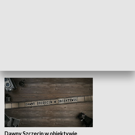
Z indeksem w ręku
Droga po suk
HISTORIA
Dawny Szczecin w obiektywie