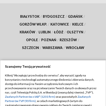
BIAŁYSTOK
/
BYDGOSZCZ
/
GDAŃSK
/
GORZÓW WLKP.
/
KATOWICE
/
KIELCE
/
KRAKÓW
/
LUBLIN
/
ŁÓDŹ
/
OLSZTYN
/
OPOLE
/
POZNAŃ
/
RZESZÓW
/
SZCZECIN
/
WARSZAWA
/
WROCŁAW
Szanujemy Twoją prywatność
Dołącz do nas:
Kliknij "Akceptuję i przechodzę do serwisu", aby wyrazić zgody na
korzystanie z technologii automatycznego śledzenia i zbierania danych,
TVP
dostęp do informacji na Twoim urządzeniu końcowym i ich
Abonament TVP
przechowywanie oraz na przetwarzanie Twoich danych osobowych przez
Regulamin TVP
nas, czyli Telewizję Polską S.A. w likwidacji (zwaną dalej również „TVP”),
Emisja w TVP
Polityka prywatności
Zaufanych Partnerów z IAB* (1201 firm)
oraz pozostałych
Zaufanych
Partnerów TVP (93 firm)
, w celach marketingowych (w tym do
Centrum informacji TVP
Moje zgody
zautomatyzowanego dopasowania reklam do Twoich zainteresowań i