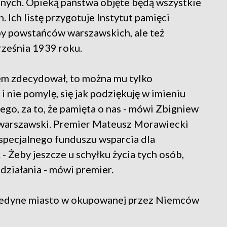
nych. Opieką państwa objęte będą wszystkie
Ich listę przygotuje Instytut pamięci
by powstańców warszawskich, ale też
rześnia 1939 roku.
ądem zdecydował, to można mu tylko
nie pomylę, się jak podziękuję w imieniu
ego, za to, że pamięta o nas - mówi Zbigniew
c warszawski. Premier Mateusz Morawiecki
specjalnego funduszu wsparcia dla
- Żeby jeszcze u schyłku życia tych osób,
działania - mówi premier.
o jedyne miasto w okupowanej przez Niemców