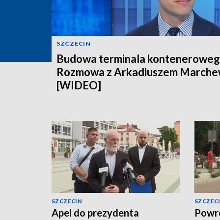
SZCZECIN
Budowa terminala konteneroweg
Rozmowa z Arkadiuszem March
[WIDEO]
SZCZECIN
SZCZEC
Apel do prezydenta
Powró