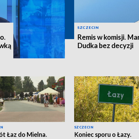
SZCZECIN
o.
Remis w komisji. M
ewką
Dudka bez decyzji
IN
SZCZECIN
t Łaz do Mielna.
Koniec sporu o Łazy.