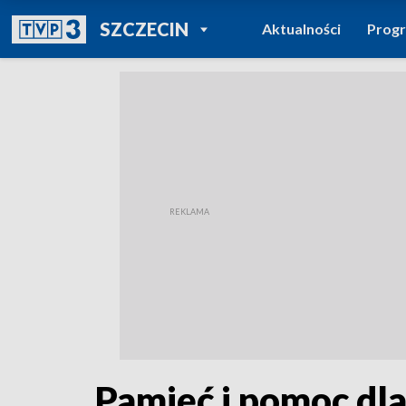
POWRÓT DO
SZCZECIN
Aktualności
Prog
TVP REGIONY
Pamięć i pomoc dl