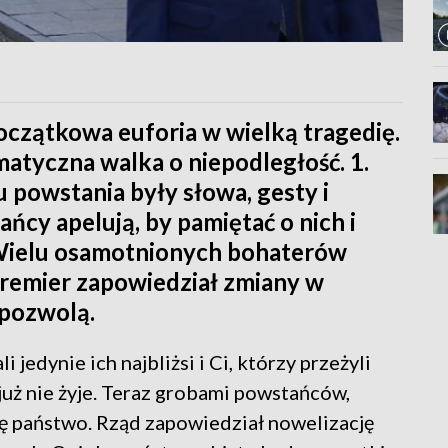
początkowa euforia w wielką tragedię.
atyczna walka o niepodległość. 1.
 powstania były słowa, gesty i
ńcy apelują, by pamiętać o nich i
. Wielu osamotnionych bohaterów
Premier zapowiedział zmiany w
 pozwolą.
 jedynie ich najbliżsi i Ci, którzy przeżyli
już nie żyje. Teraz grobami powstańców,
ię państwo. Rząd zapowiedział nowelizację