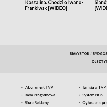
Koszalina. Chodzi o Iwano-
Sianó
Frankiwsk [WIDEO]
[WID
BIAŁYSTOK
/
BYDGO
OLSZTY
Abonament TVP
Emisja w TVP
Rada Programowa
System NOS
Biuro Reklamy
Ogłoszenie pr