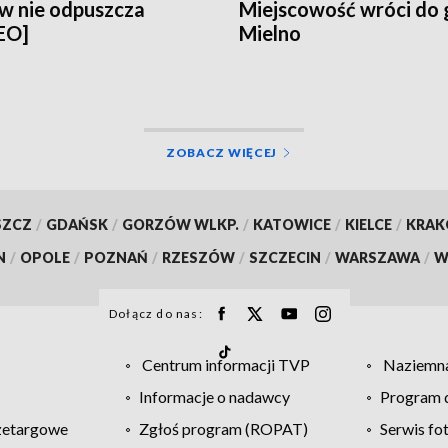
w nie odpuszcza
Miejscowość wróci do
EO]
Mielno
ZOBACZ WIĘCEJ
SZCZ
/
GDAŃSK
/
GORZÓW WLKP.
/
KATOWICE
/
KIELCE
/
KRA
N
/
OPOLE
/
POZNAŃ
/
RZESZÓW
/
SZCZECIN
/
WARSZAWA
/
W
Dołącz do nas:
Centrum informacji TVP
Naziemna
Informacje o nadawcy
Program d
zetargowe
Zgłoś program (ROPAT)
Serwis fo