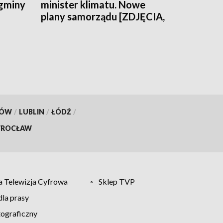
 gminy
minister klimatu. Nowe
plany samorządu [ZDJĘCIA,
WIDEO]
KÓW
/
LUBLIN
/
ŁÓDŹ
/
ROCŁAW
 Telewizja Cyfrowa
Sklep TVP
la prasy
tograficzny