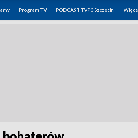
ramy
Program TV
PODCAST TVP3 Szczecin
Więce
a bohaterów