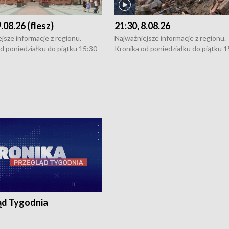
9.08.26 (flesz)
21:30, 8.08.26
jsze informacje z regionu.
Najważniejsze informacje z regionu.
d poniedziałku do piątku 15:30
Kronika od poniedziałku do piątku 1
16:30 (+ rozmowa), 18:30, 21:30.
(flesz), 16:30 (+ rozmowa), 18:30, 21
y i święta 15:30 i 16:30
W weekendy i święta 15:30 i 16:30
8:30 i 21:30. Dziennikarze czekają
(flesz), 18:30 i 21:30. Dziennikarze c
a zgłoszenia: Szczecin - tel. 91-
na Państwa zgłoszenia: Szczecin - te
0, Koszalin - tel. 94-34-50-054,
4 8-10-400, Koszalin - tel. 94-34-50
ronika@tvp.pl.
e-mail: kronika@tvp.pl.
ąd Tygodnia