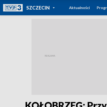
POWRÓT DO
SZCZECIN
Aktualności
Prog
TVP REGIONY
KOŁOBRZEG: Przyg