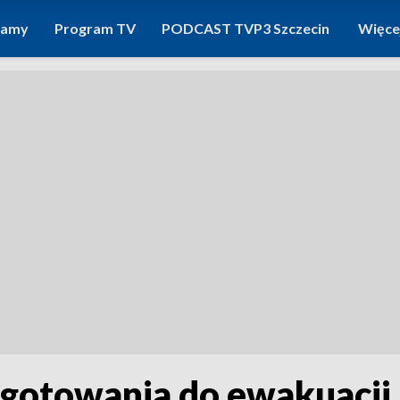
ramy
Program TV
PODCAST TVP3 Szczecin
Więce
otowania do ewakuacji