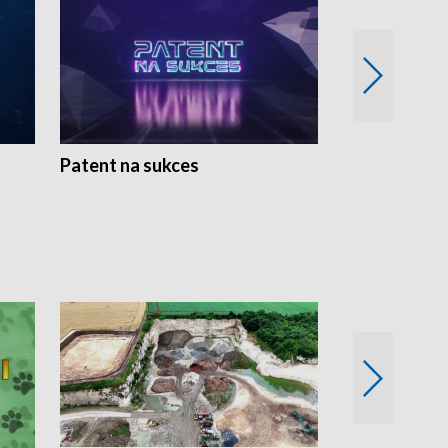
Patent na sukces
Rolnictwo w 