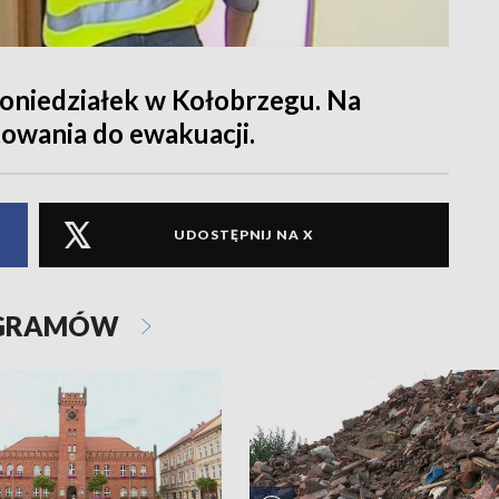
poniedziałek w Kołobrzegu. Na
towania do ewakuacji.
UDOSTĘPNIJ NA X
OGRAMÓW