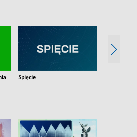
nia
Spięcie
Niedziałkow