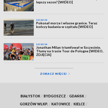
lepszy sezon? [WIDEO]
SZCZECIN
Pokonał morze i własne granice. Teraz
kończy badania w szpitalu [WIDEO]
SZCZECIN
Jonathan Milan triumfował w Szczecinie.
Tłumy na trasie Tour de Pologne [WIDEO,
ZDJĘCIA]
ZOBACZ WIĘCEJ
BIAŁYSTOK
/
BYDGOSZCZ
/
GDAŃSK
/
GORZÓW WLKP.
/
KATOWICE
/
KIELCE
/