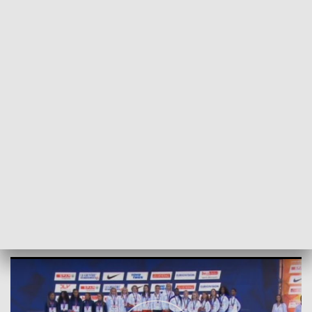
POWRÓT DO
SZCZECIN
TVP REGIONY
Polscy lekkoatleci już w kraju
2018-08-13
Jarosław Marendziak/NS