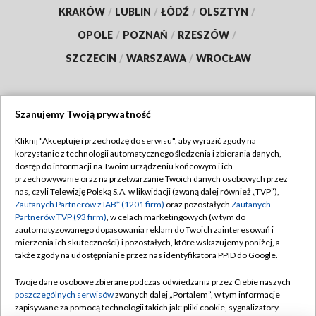
KRAKÓW
/
LUBLIN
/
ŁÓDŹ
/
OLSZTYN
/
OPOLE
/
POZNAŃ
/
RZESZÓW
/
SZCZECIN
/
WARSZAWA
/
WROCŁAW
Szanujemy Twoją prywatność
Dołącz do nas:
Kliknij "Akceptuję i przechodzę do serwisu", aby wyrazić zgody na
korzystanie z technologii automatycznego śledzenia i zbierania danych,
TVP
dostęp do informacji na Twoim urządzeniu końcowym i ich
Abonament TVP
przechowywanie oraz na przetwarzanie Twoich danych osobowych przez
Regulamin TVP
nas, czyli Telewizję Polską S.A. w likwidacji (zwaną dalej również „TVP”),
Emisja w TVP
Polityka prywatności
Zaufanych Partnerów z IAB* (1201 firm)
oraz pozostałych
Zaufanych
Partnerów TVP (93 firm)
, w celach marketingowych (w tym do
Centrum informacji TVP
Moje zgody
zautomatyzowanego dopasowania reklam do Twoich zainteresowań i
mierzenia ich skuteczności) i pozostałych, które wskazujemy poniżej, a
Naziemna Telewizja Cyfrowa
Pomoc
także zgody na udostępnianie przez nas identyfikatora PPID do Google.
Sklep TVP
Biuro reklamy
Twoje dane osobowe zbierane podczas odwiedzania przez Ciebie naszych
Rada Programowa
Kontakt
poszczególnych serwisów
zwanych dalej „Portalem”, w tym informacje
zapisywane za pomocą technologii takich jak: pliki cookie, sygnalizatory
System NOS