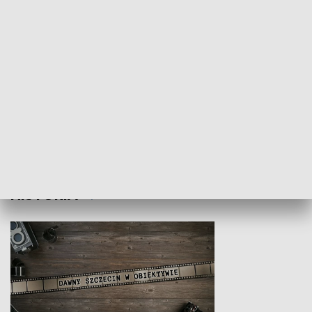
Z indeksem w ręku
Droga po suk
HISTORIA