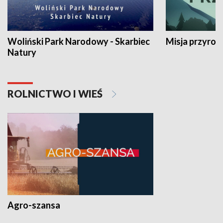
Woliński Park Narodowy - Skarbiec
Misja przyrod
Natury
ROLNICTWO I WIEŚ
Agro-szansa