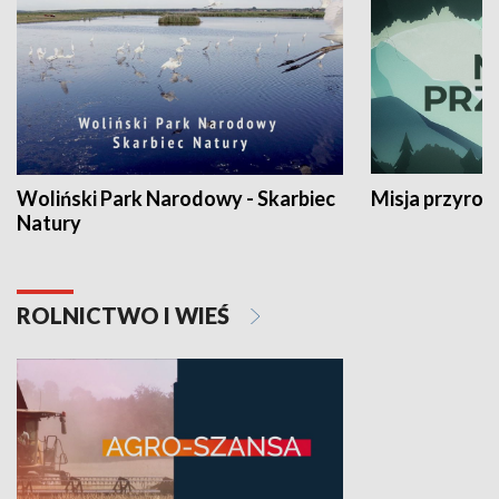
Woliński Park Narodowy - Skarbiec
Misja przyrod
Natury
ROLNICTWO I WIEŚ