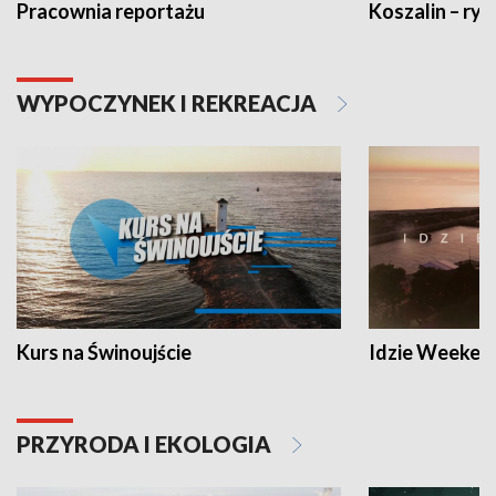
Pracownia reportażu
Koszalin – ryt
WYPOCZYNEK I REKREACJA
Kurs na Świnoujście
Idzie Weeken
PRZYRODA I EKOLOGIA