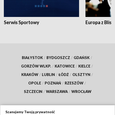
Serwis Sportowy
Europa z Blisk
BIAŁYSTOK
/
BYDGOSZCZ
/
GDAŃSK
/
GORZÓW WLKP.
/
KATOWICE
/
KIELCE
/
KRAKÓW
/
LUBLIN
/
ŁÓDŹ
/
OLSZTYN
/
OPOLE
/
POZNAŃ
/
RZESZÓW
/
SZCZECIN
/
WARSZAWA
/
WROCŁAW
Szanujemy Twoją prywatność