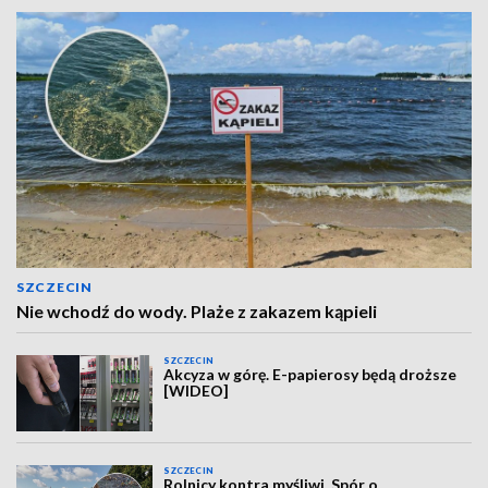
SZCZECIN
Nie wchodź do wody. Plaże z zakazem kąpieli
SZCZECIN
Akcyza w górę. E-papierosy będą droższe
[WIDEO]
SZCZECIN
Rolnicy kontra myśliwi. Spór o