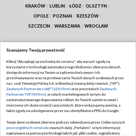
KRAKÓW
/
LUBLIN
/
ŁÓDŹ
/
OLSZTYN
/
OPOLE
/
POZNAŃ
/
RZESZÓW
/
SZCZECIN
/
WARSZAWA
/
WROCŁAW
Szanujemy Twoją prywatność
Dołącz do nas:
Kliknij "Akceptuję i przechodzę do serwisu", aby wyrazić zgody na
korzystanie z technologii automatycznego śledzenia i zbierania danych,
TVP
dostęp do informacji na Twoim urządzeniu końcowym i ich
Abonament TVP
przechowywanie oraz na przetwarzanie Twoich danych osobowych przez
Regulamin TVP
nas, czyli Telewizję Polską S.A. w likwidacji (zwaną dalej również „TVP”),
Emisja w TVP
Polityka prywatności
Zaufanych Partnerów z IAB* (1201 firm)
oraz pozostałych
Zaufanych
Partnerów TVP (93 firm)
, w celach marketingowych (w tym do
Centrum informacji TVP
Moje zgody
zautomatyzowanego dopasowania reklam do Twoich zainteresowań i
mierzenia ich skuteczności) i pozostałych, które wskazujemy poniżej, a
Naziemna Telewizja Cyfrowa
Pomoc
także zgody na udostępnianie przez nas identyfikatora PPID do Google.
Sklep TVP
Biuro reklamy
Twoje dane osobowe zbierane podczas odwiedzania przez Ciebie naszych
Rada Programowa
Kontakt
poszczególnych serwisów
zwanych dalej „Portalem”, w tym informacje
zapisywane za pomocą technologii takich jak: pliki cookie, sygnalizatory