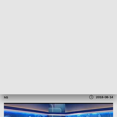
POWRÓT DO
SZCZECIN
TVP REGIONY
Rozmowa z M. Podhorodeckim i K.
Zwarzany
2018-08-14
NS