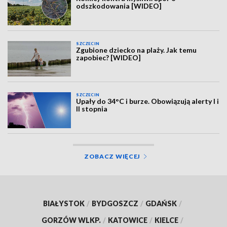
odszkodowania [WIDEO]
SZCZECIN
Zgubione dziecko na plaży. Jak temu
zapobiec? [WIDEO]
SZCZECIN
Upały do 34°C i burze. Obowiązują alerty I i
II stopnia
ZOBACZ WIĘCEJ
BIAŁYSTOK
/
BYDGOSZCZ
/
GDAŃSK
/
GORZÓW WLKP.
/
KATOWICE
/
KIELCE
/