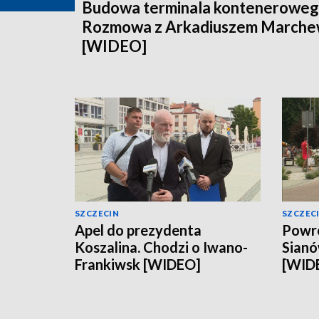
Budowa terminala konteneroweg
Rozmowa z Arkadiuszem March
[WIDEO]
SZCZECIN
SZCZEC
Apel do prezydenta
Powró
Koszalina. Chodzi o Iwano-
Sianó
Frankiwsk [WIDEO]
[WID