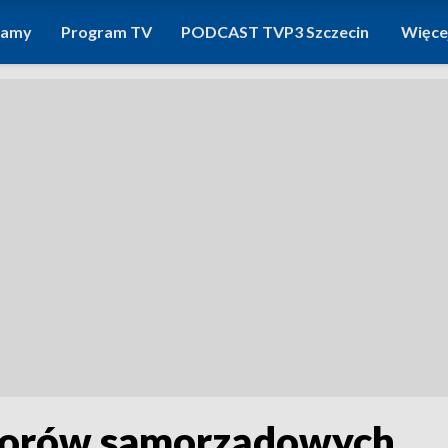
ramy
Program TV
PODCAST TVP3 Szczecin
Więce
borów samorządowych