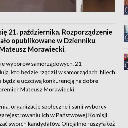
ę 21. października. Rozporządzenie
tało opublikowane w Dzienniku
 Mateusz Morawiecki.
inie wyborów samorządowych. 21
ują, kto będzie rządził w samorządach. Niech
a będzie uczciwą konkurencją na dobre
 premier Mateusz Morawiecki.
enia, organizacje społeczne i sami wyborcy
zarejestrowaniu ich w Państwowej Komisji
ać swoich kandydatów. Oficjalnie ruszyła też