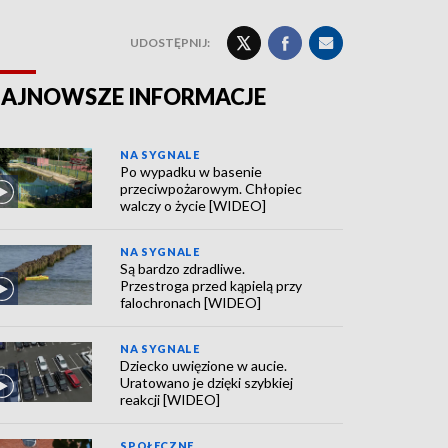
UDOSTĘPNIJ:
AJNOWSZE INFORMACJE
NA SYGNALE
Po wypadku w basenie
przeciwpożarowym. Chłopiec
walczy o życie [WIDEO]
NA SYGNALE
Są bardzo zdradliwe.
Przestroga przed kąpielą przy
falochronach [WIDEO]
NA SYGNALE
Dziecko uwięzione w aucie.
Uratowano je dzięki szybkiej
reakcji [WIDEO]
SPOŁECZNE