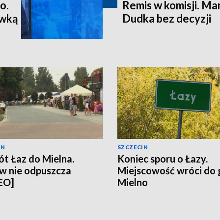
o.
Remis w komisji. M
ewką
Dudka bez decyzji
IN
SZCZECIN
t Łaz do Mielna.
Koniec sporu o Łazy.
w nie odpuszcza
Miejscowość wróci do
EO]
Mielno