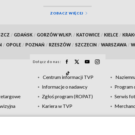
ZOBACZ WIĘCEJ
SZCZ
/
GDAŃSK
/
GORZÓW WLKP.
/
KATOWICE
/
KIELCE
/
KRA
N
/
OPOLE
/
POZNAŃ
/
RZESZÓW
/
SZCZECIN
/
WARSZAWA
/
W
Dołącz do nas:
Centrum informacji TVP
Naziemna
Informacje o nadawcy
Program d
zetargowe
Zgłoś program (ROPAT)
Serwis fo
wizyjna
Kariera w TVP
Merchandi