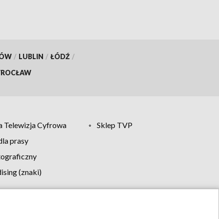
KÓW
/
LUBLIN
/
ŁÓDŹ
/
ROCŁAW
 Telewizja Cyfrowa
Sklep TVP
la prasy
tograficzny
sing (znaki)