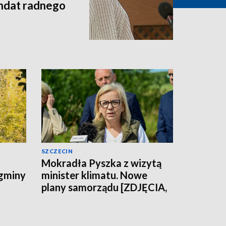
andat radnego
SZCZECIN
Mokradła Pyszka z wizytą
 gminy
minister klimatu. Nowe
plany samorządu [ZDJĘCIA,
WIDEO]