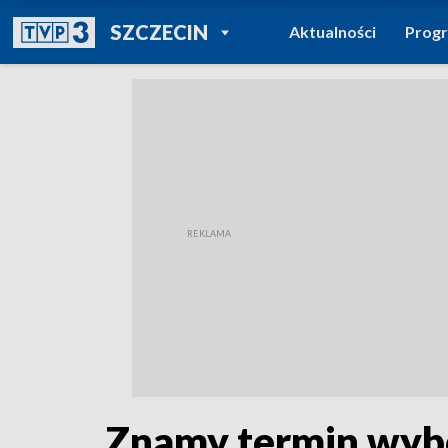
POWRÓT DO
SZCZECIN
Aktualności
Prog
TVP REGIONY
Znamy termin wy