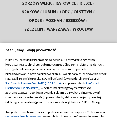
GORZÓW WLKP.
/
KATOWICE
/
KIELCE
/
KRAKÓW
/
LUBLIN
/
ŁÓDŹ
/
OLSZTYN
/
OPOLE
/
POZNAŃ
/
RZESZÓW
/
SZCZECIN
/
WARSZAWA
/
WROCŁAW
Szanujemy Twoją prywatność
Dołącz do nas:
Kliknij "Akceptuję i przechodzę do serwisu", aby wyrazić zgody na
korzystanie z technologii automatycznego śledzenia i zbierania danych,
TVP
dostęp do informacji na Twoim urządzeniu końcowym i ich
Abonament TVP
przechowywanie oraz na przetwarzanie Twoich danych osobowych przez
Regulamin TVP
nas, czyli Telewizję Polską S.A. w likwidacji (zwaną dalej również „TVP”),
Emisja w TVP
Polityka prywatności
Zaufanych Partnerów z IAB* (1201 firm)
oraz pozostałych
Zaufanych
Partnerów TVP (93 firm)
, w celach marketingowych (w tym do
Centrum informacji TVP
Moje zgody
zautomatyzowanego dopasowania reklam do Twoich zainteresowań i
mierzenia ich skuteczności) i pozostałych, które wskazujemy poniżej, a
Naziemna Telewizja Cyfrowa
Pomoc
także zgody na udostępnianie przez nas identyfikatora PPID do Google.
Sklep TVP
Biuro reklamy
Twoje dane osobowe zbierane podczas odwiedzania przez Ciebie naszych
Rada Programowa
poszczególnych serwisów
zwanych dalej „Portalem”, w tym informacje