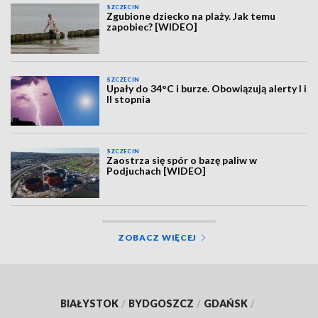
SZCZECIN
Zgubione dziecko na plaży. Jak temu
zapobiec? [WIDEO]
SZCZECIN
Upały do 34°C i burze. Obowiązują alerty I i
II stopnia
SZCZECIN
Zaostrza się spór o bazę paliw w
Podjuchach [WIDEO]
ZOBACZ WIĘCEJ
BIAŁYSTOK
/
BYDGOSZCZ
/
GDAŃSK
/