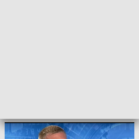
POWRÓT DO
SZCZECIN
TVP REGIONY
Lisek: To był historyczny poziom
konkursu skoku o tyczce
2018-08-14
kb