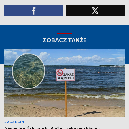
ZOBACZ TAKŻE
SZCZECIN
Nie wchodź do wody. Plaże z zakazem kąpieli