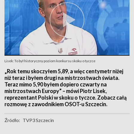
Lisek: To był historyczny poziom konkursu skoku o tyczce
„Rok temu skoczyłem 5,89, a więc centymetr niżej
niż teraz i byłem drugi na mistrzostwach świata.
Teraz mimo 5,90 byłem dopiero czwarty na
mistrzostwach Europy” – mówi Piotr Lisek,
reprezentant Polski w skoku o tyczce. Zobacz całą
rozmowę z zawodnikiem OSOT-u Szczecin.
Źródło:
TVP3 Szczecin