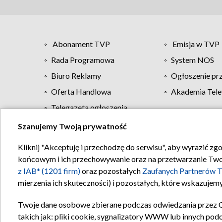
Abonament TVP
Emisja w TVP
Rada Programowa
System NOS
Biuro Reklamy
Ogłoszenie pr
Oferta Handlowa
Akademia Tele
Telegazeta ogłoszenia
Szanujemy Twoją prywatność
Regulamin TVP
Kliknij "Akceptuję i przechodzę do serwisu", aby wyrazić zg
końcowym i ich przechowywanie oraz na przetwarzanie Twoich
z IAB* (1201 firm)
oraz pozostałych
Zaufanych Partnerów T
mierzenia ich skuteczności) i pozostałych, które wskazujemy
Twoje dane osobowe zbierane podczas odwiedzania przez 
takich jak: pliki cookie, sygnalizatory WWW lub innych pod