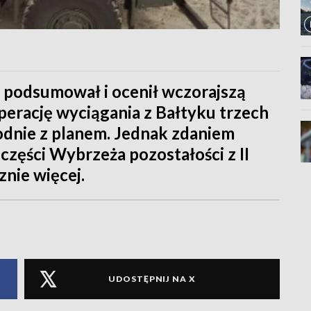
podsumował i ocenił wczorajszą
erację wyciągania z Bałtyku trzech
dnie z planem. Jednak zdaniem
 części Wybrzeża pozostałości z II
nie więcej.
UDOSTĘPNIJ NA X