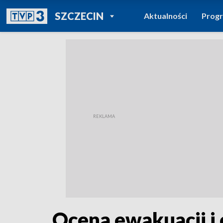
POWRÓT DO
SZCZECIN
Aktualności
Prog
TVP REGIONY
Ocena ewakuacji i