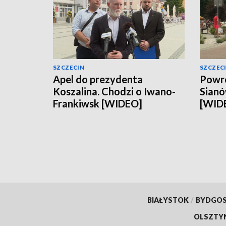
SZCZECIN
SZCZEC
Apel do prezydenta
Powró
Koszalina. Chodzi o Iwano-
Sianó
Frankiwsk [WIDEO]
[WID
BIAŁYSTOK
/
BYDGO
OLSZTY