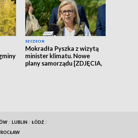
SZCZECIN
Mokradła Pyszka z wizytą
 gminy
minister klimatu. Nowe
plany samorządu [ZDJĘCIA,
WIDEO]
KÓW
/
LUBLIN
/
ŁÓDŹ
/
ROCŁAW