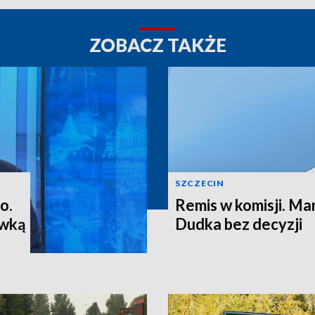
ZOBACZ TAKŻE
SZCZECIN
o.
Remis w komisji. M
ewką
Dudka bez decyzji