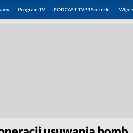
ramy
Program TV
PODCAST TVP3 Szczecin
Więce
 operacji usuwania bomb