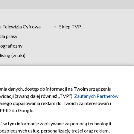
 Telewizja Cyfrowa
Sklep TVP
la prasy
tograficzny
sing (znaki)
klamy
Kontakt
rania danych, dostęp do informacji na Twoim urządzeniu
idacji (zwaną dalej również „TVP”),
Zaufanych Partnerów
anego dopasowania reklam do Twoich zainteresowań i
a PPID do Google.
”, w tym informacje zapisywane za pomocą technologii
zpiecznych usług, personalizację treści oraz reklam,