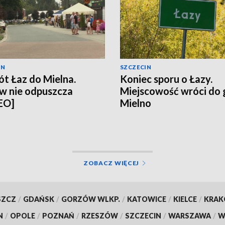
IN
SZCZECIN
t Łaz do Mielna.
Koniec sporu o Łazy.
w nie odpuszcza
Miejscowość wróci do
EO]
Mielno
ZOBACZ WIĘCEJ
SZCZ
/
GDAŃSK
/
GORZÓW WLKP.
/
KATOWICE
/
KIELCE
/
KRA
N
/
OPOLE
/
POZNAŃ
/
RZESZÓW
/
SZCZECIN
/
WARSZAWA
/
W