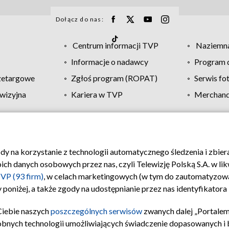
Dołącz do nas:
Centrum informacji TVP
Naziemna
Informacje o nadawcy
Program d
zetargowe
Zgłoś program (ROPAT)
Serwis fo
wizyjna
Kariera w TVP
Merchandi
Polityka prywatności
Moje zgody
Pomoc
Biuro re
ody na korzystanie z technologii automatycznego śledzenia i zbie
 danych osobowych przez nas, czyli Telewizję Polską S.A. w likw
VP (93 firm)
, w celach marketingowych (w tym do zautomatyzow
 poniżej, a także zgody na udostępnianie przez nas identyfikator
Ciebie naszych
poszczególnych serwisów
zwanych dalej „Portalem
obnych technologii umożliwiających świadczenie dopasowanych i be