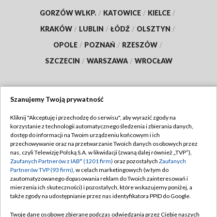
GORZÓW WLKP.
/
KATOWICE
/
KIELCE
/
KRAKÓW
/
LUBLIN
/
ŁÓDŹ
/
OLSZTYN
/
OPOLE
/
POZNAŃ
/
RZESZÓW
/
SZCZECIN
/
WARSZAWA
/
WROCŁAW
Szanujemy Twoją prywatność
Dołącz do nas:
Kliknij "Akceptuję i przechodzę do serwisu", aby wyrazić zgody na
korzystanie z technologii automatycznego śledzenia i zbierania danych,
TVP
dostęp do informacji na Twoim urządzeniu końcowym i ich
Abonament TVP
przechowywanie oraz na przetwarzanie Twoich danych osobowych przez
Regulamin TVP
nas, czyli Telewizję Polską S.A. w likwidacji (zwaną dalej również „TVP”),
Emisja w TVP
Polityka prywatności
Zaufanych Partnerów z IAB* (1201 firm)
oraz pozostałych
Zaufanych
Partnerów TVP (93 firm)
, w celach marketingowych (w tym do
Centrum informacji TVP
Moje zgody
zautomatyzowanego dopasowania reklam do Twoich zainteresowań i
mierzenia ich skuteczności) i pozostałych, które wskazujemy poniżej, a
Naziemna Telewizja Cyfrowa
Pomoc
także zgody na udostępnianie przez nas identyfikatora PPID do Google.
Sklep TVP
Biuro reklamy
Twoje dane osobowe zbierane podczas odwiedzania przez Ciebie naszych