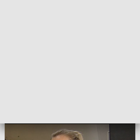
POWRÓT DO
SZCZECIN
TVP REGIONY
Sezon coraz bliżej. Wygrany dwumecz
koszalinianek
2018-08-17
Sławomir Pankowski / kb