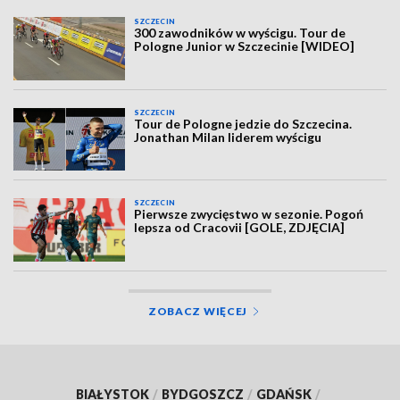
SZCZECIN
300 zawodników w wyścigu. Tour de
Pologne Junior w Szczecinie [WIDEO]
SZCZECIN
Tour de Pologne jedzie do Szczecina.
Jonathan Milan liderem wyścigu
SZCZECIN
Pierwsze zwycięstwo w sezonie. Pogoń
lepsza od Cracovii [GOLE, ZDJĘCIA]
ZOBACZ WIĘCEJ
BIAŁYSTOK
/
BYDGOSZCZ
/
GDAŃSK
/