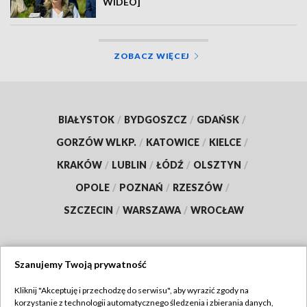
WIDEO]
ZOBACZ WIĘCEJ
BIAŁYSTOK
/
BYDGOSZCZ
/
GDAŃSK
/
GORZÓW WLKP.
/
KATOWICE
/
KIELCE
/
KRAKÓW
/
LUBLIN
/
ŁÓDŹ
/
OLSZTYN
/
OPOLE
/
POZNAŃ
/
RZESZÓW
/
SZCZECIN
/
WARSZAWA
/
WROCŁAW
Szanujemy Twoją prywatność
Dołącz do nas:
Kliknij "Akceptuję i przechodzę do serwisu", aby wyrazić zgody na
korzystanie z technologii automatycznego śledzenia i zbierania danych,
TVP