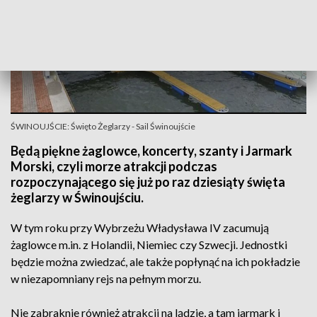
ŚWINOUJŚCIE: Święto Żeglarzy - Sail Świnoujście
Będą piękne żaglowce, koncerty, szanty i Jarmark
Morski, czyli morze atrakcji podczas
rozpoczynającego się już po raz dziesiąty święta
żeglarzy w Świnoujściu.
W tym roku przy Wybrzeżu Władysława IV zacumują
żaglowce m.in. z Holandii, Niemiec czy Szwecji. Jednostki
będzie można zwiedzać, ale także popłynąć na ich pokładzie
w niezapomniany rejs na pełnym morzu.
Nie zabraknie również atrakcji na lądzie, a tam jarmark i