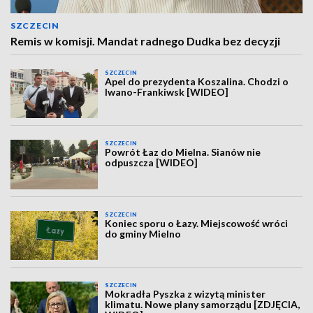
SZCZECIN
Remis w komisji. Mandat radnego Dudka bez decyzji
SZCZECIN
Apel do prezydenta Koszalina. Chodzi o
Iwano-Frankiwsk [WIDEO]
SZCZECIN
Powrót Łaz do Mielna. Sianów nie
odpuszcza [WIDEO]
SZCZECIN
Koniec sporu o Łazy. Miejscowość wróci
do gminy Mielno
SZCZECIN
Mokradła Pyszka z wizytą minister
klimatu. Nowe plany samorządu [ZDJĘCIA,